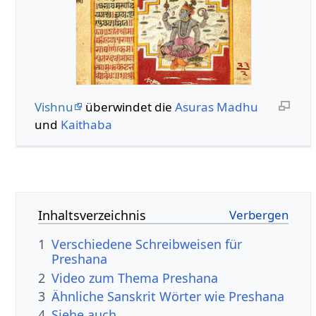
Vishnu
überwindet die
Asuras
Madhu
und
Kaithaba
Inhaltsverzeichnis
1
Verschiedene Schreibweisen für
Preshana
2
Video zum Thema Preshana
3
Ähnliche Sanskrit Wörter wie Preshana
4
Siehe auch