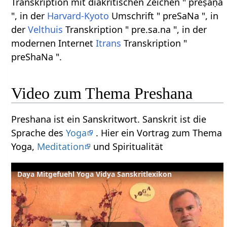
Transkription mit diakritischen Zeichen " preṣaṇa
", in der
Harvard-Kyoto
Umschrift " preSaNa ", in
der
Velthuis
Transkription " pre.sa.na ", in der
modernen Internet
Itrans
Transkription "
preShaNa ".
Video zum Thema Preshana
Preshana ist ein Sanskritwort. Sanskrit ist die
Sprache des
Yoga
. Hier ein Vortrag zum Thema
Yoga,
Meditation
und Spiritualität
Daya Mitgefuehl Yoga Vidya Sanskritlexikon