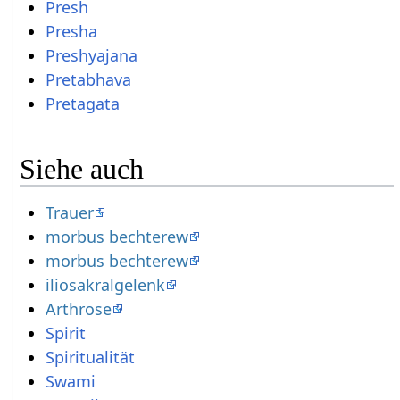
Presh
Presha
Preshyajana
Pretabhava
Pretagata
Siehe auch
Trauer
morbus bechterew
morbus bechterew
iliosakralgelenk
Arthrose
Spirit
Spiritualität
Swami