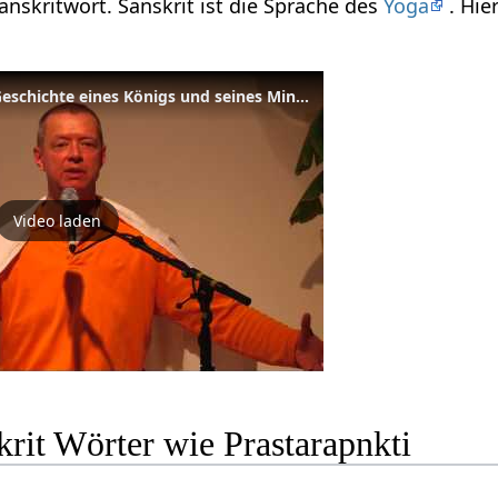
Sanskritwort. Sanskrit ist die Sprache des
Yoga
. Hie
Es ist alles zum Besten - Geschichte eines Königs und seines Ministers
Video laden
rit Wörter wie Prastarapnkti