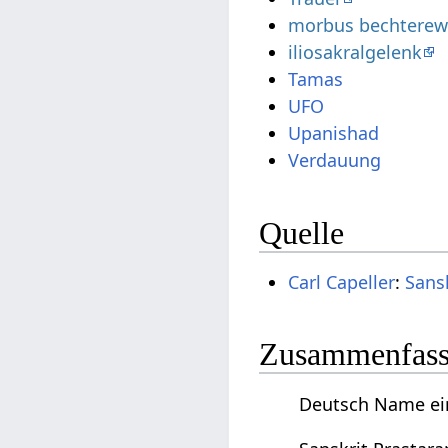
morbus bechtere
iliosakralgelenk
Tamas
UFO
Upanishad
Verdauung
Quelle
Carl Capeller
:
Sans
Zusammenfassu
Deutsch Name ein