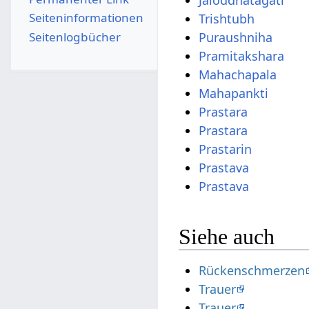
Jaloddhatagati
Seiten­­informationen
Trishtubh
Seitenlogbücher
Puraushniha
Pramitakshara
Mahachapala
Mahapankti
Prastara
Prastara
Prastarin
Prastava
Prastava
Siehe auch
Rückenschmerzen
Trauer
Trauer