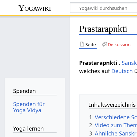
Yogawiki
Prastarapnkti
Seite
Diskussion
Prastarapnkti
,
Sansk
welches auf
Deutsch
ü
Spenden
Spenden für
Inhaltsverzeichnis
Yoga Vidya
1
Verschiedene Sc
2
Video zum Them
Yoga lernen
3
Ähnliche Sanskr