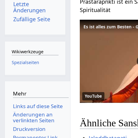
Prastarapnkti ist ein 
Letzte
Spiritualität
Änderungen
Zufällige Seite
Wikiwerkzeuge
Spezialseiten
Mehr
YouTube
Links auf diese Seite
Änderungen an
verlinkten Seiten
Ähnliche Sansk
Druckversion
Permanenter Link