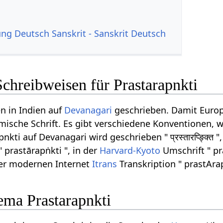
g Deutsch Sanskrit - Sanskrit Deutsch
chreibweisen für Prastarapnkti
n in Indien auf
Devanagari
geschrieben. Damit Europ
ömische Schrift. Es gibt verschiedene Konventionen, w
ti auf Devanagari wird geschrieben " प्रस्तारप्ङ्क्ति 
" prastārapṅkti ", in der
Harvard-Kyoto
Umschrift " pr
 der modernen Internet
Itrans
Transkription " prastAra
ma Prastarapnkti