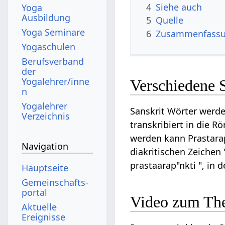
4
Siehe auch
Yoga
Ausbildung
5
Quelle
Yoga Seminare
6
Zusammenfassun
Yogaschulen
Berufsverband
der
Yogalehrer/inne
Verschiedene S
n
Yogalehrer
Sanskrit Wörter werde
Verzeichnis
transkribiert in die R
werden kann Prastarapnk
Navigation
diakritischen Zeichen 
prastaarap"nkti ", in
Hauptseite
Gemeinschafts­
portal
Video zum The
Aktuelle
Ereignisse