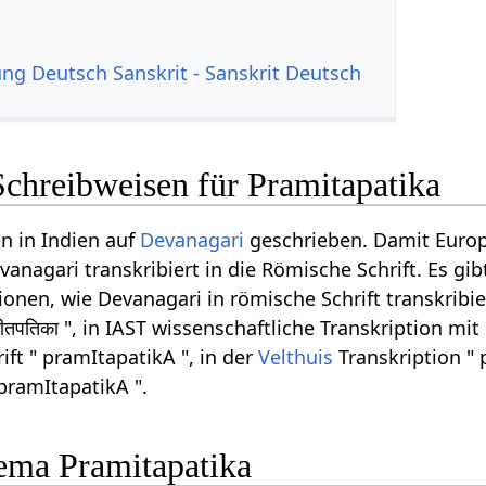
g Deutsch Sanskrit - Sanskrit Deutsch
Schreibweisen für Pramitapatika
n in Indien auf
Devanagari
geschrieben. Damit Euro
anagari transkribiert in die Römische Schrift. Es gib
onen, wie Devanagari in römische Schrift transkribi
ीतपतिका ", in IAST wissenschaftliche Transkription mit
ft " pramItapatikA ", in der
Velthuis
Transkription " 
pramItapatikA ".
ema Pramitapatika