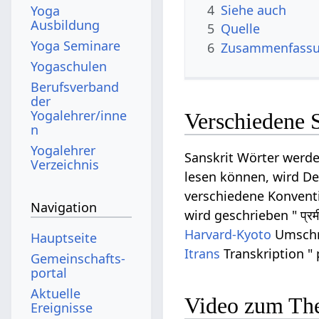
4
Siehe auch
Yoga
Ausbildung
5
Quelle
Yoga Seminare
6
Zusammenfassun
Yogaschulen
Berufsverband
der
Yogalehrer/inne
Verschiedene 
n
Yogalehrer
Sanskrit Wörter werde
Verzeichnis
lesen können, wird Dev
verschiedene Konventi
Navigation
wird geschrieben " प्रम
Harvard-Kyoto
Umschri
Hauptseite
Itrans
Transkription " 
Gemeinschafts­
portal
Aktuelle
Video zum Th
Ereignisse