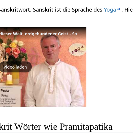
Sanskritwort. Sanskrit ist die Sprache des
Yoga
. Hi
Preta - Wegegangen von dieser Welt, erdgebundener Geist - Sanskrit Wörterbuch
Video laden
krit Wörter wie Pramitapatika