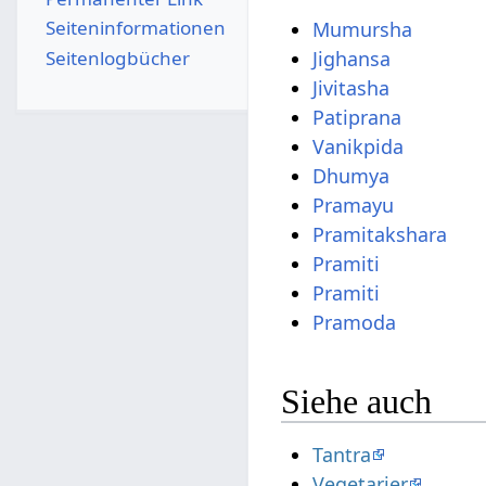
Seiten­­informationen
Mumursha
Seitenlogbücher
Jighansa
Jivitasha
Patiprana
Vanikpida
Dhumya
Pramayu
Pramitakshara
Pramiti
Pramiti
Pramoda
Siehe auch
Tantra
Vegetarier