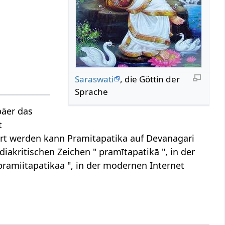
Saraswati
, die Göttin der
Sprache
päer das
t
ert werden kann Pramitapatika auf Devanagari
 diakritischen Zeichen " pramītapatikā ", in der
pramiitapatikaa ", in der modernen Internet