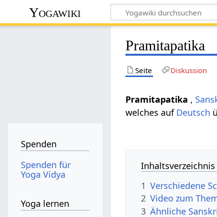
Yogawiki
Pramitapatika
Seite
Diskussion
Pramitapatika
,
Sansk
welches auf
Deutsch
ü
Spenden
Spenden für
Inhaltsverzeichnis
Yoga Vidya
1
Verschiedene Sc
2
Video zum Them
Yoga lernen
3
Ähnliche Sanskr