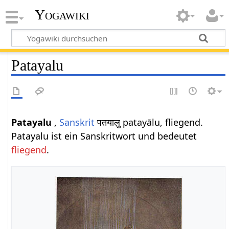
Yogawiki
Patayalu
Patayalu
,
Sanskrit
पतयालु patayālu, fliegend.
Patayalu ist ein Sanskritwort und bedeutet
fliegend
.