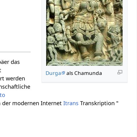
päer das
t
Durga
als Chamunda
ert werden
nschaftliche
to
in der modernen Internet
Itrans
Transkription "