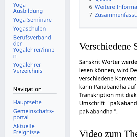
Yoga
6
Weitere Informa
Ausbildung
7
Zusammenfassun
Yoga Seminare
Yogaschulen
Berufsverband
der
Verschiedene 
Yogalehrer/inne
n
Sanskrit Wörter werde
Yogalehrer
lesen können, wird Dev
Verzeichnis
verschiedene Konventi
kann Panabandha auf D
Navigation
Transkription mit dia
Hauptseite
Umschrift " paNabandh
Gemeinschafts­
paNabandha ".
portal
Aktuelle
Video zum Th
Ereignisse