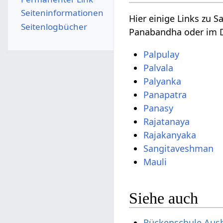
Seiten­­informationen
Hier einige Links zu 
Seitenlogbücher
Panabandha oder im D
Palpulay
Palvala
Palyanka
Panapatra
Panasy
Rajatanaya
Rajakanyaka
Sangitaveshman
Mauli
Siehe auch
Rückenschule Aus