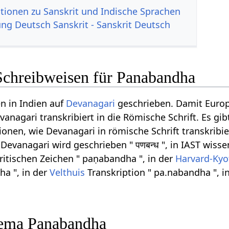
tionen zu Sanskrit und Indische Sprachen
g Deutsch Sanskrit - Sanskrit Deutsch
Schreibweisen für Panabandha
n in Indien auf
Devanagari
geschrieben. Damit Euro
anagari transkribiert in die Römische Schrift. Es gib
onen, wie Devanagari in römische Schrift transkribi
evanagari wird geschrieben " पणबन्ध ", in IAST wisse
kritischen Zeichen " paṇabandha ", in der
Harvard-Kyo
a ", in der
Velthuis
Transkription " pa.nabandha ", 
ema Panabandha