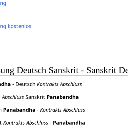
ung
ung kostenlos
ng Deutsch Sanskrit - Sanskrit D
ndha
- Deutsch
Kontrakts Abschluss
s Abschluss
Sanskrit
Panabandha
ch
Panabandha
-
Kontrakts Abschluss
it
Kontrakts Abschluss
-
Panabandha