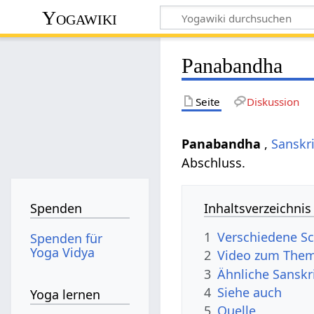
Yogawiki
Panabandha
Seite
Diskussion
Panabandha
,
Sanskri
Abschluss.
Inhaltsverzeichnis
Spenden
1
Verschiedene S
Spenden für
Yoga Vidya
2
Video zum The
3
Ähnliche Sanskr
4
Siehe auch
Yoga lernen
5
Quelle