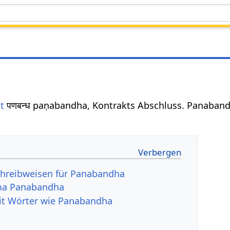
t
पणबन्ध paṇabandha, Kontrakts Abschluss. Panaband
chreibweisen für Panabandha
ma Panabandha
it Wörter wie Panabandha