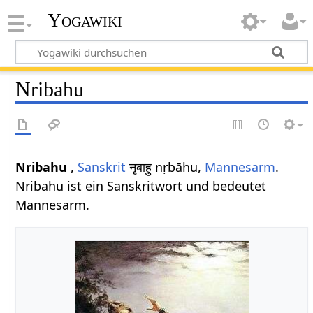
Yogawiki
Nribahu
Nribahu
,
Sanskrit
नृबाहु nṛbāhu,
Mannesarm
.
Nribahu ist ein Sanskritwort und bedeutet
Mannesarm.