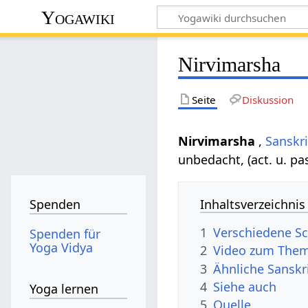
Yogawiki
Nirvimarsha
Seite
Diskussion
Nirvimarsha
,
Sanskri
unbedacht, (act. u. pas
Inhaltsverzeichnis
Spenden
1
Verschiedene Sc
Spenden für
Yoga Vidya
2
Video zum Them
3
Ähnliche Sanskr
4
Siehe auch
Yoga lernen
5
Quelle