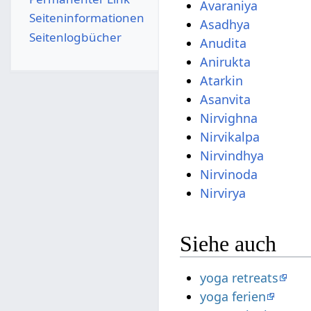
Avaraniya
Seiten­­informationen
Asadhya
Seitenlogbücher
Anudita
Anirukta
Atarkin
Asanvita
Nirvighna
Nirvikalpa
Nirvindhya
Nirvinoda
Nirvirya
Siehe auch
yoga retreats
yoga ferien