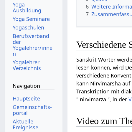
Yoga
6
Weitere Informa
Ausbildung
7
Zusammenfassun
Yoga Seminare
Yogaschulen
Berufsverband
der
Verschiedene 
Yogalehrer/inne
n
Sanskrit Wörter werde
Yogalehrer
lesen können, wird Dev
Verzeichnis
verschiedene Konventi
kann Nirvimarsha auf De
Navigation
Transkription mit diak
Hauptseite
" nirvimarza ", in der
V
Gemeinschafts­
portal
Video zum Th
Aktuelle
Ereignisse