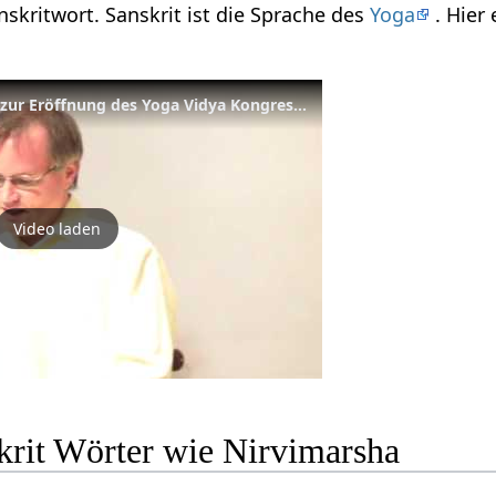
nskritwort. Sanskrit ist die Sprache des
Yoga
. Hier
Grußwort Rakesh Ranjan zur Eröffnung des Yoga Vidya Kongresses 2009
Video laden
krit Wörter wie Nirvimarsha