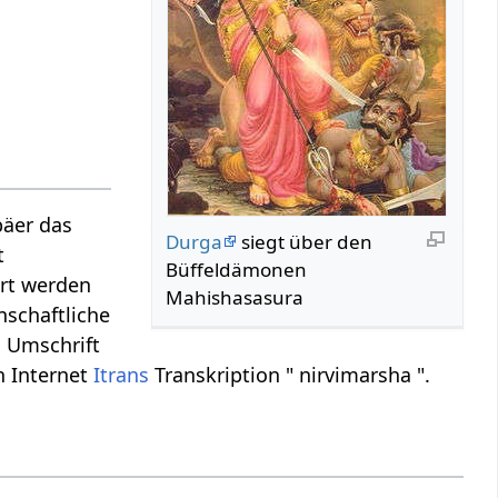
päer das
Durga
siegt über den
t
Büffeldämonen
ert werden
Mahishasasura
enschaftliche
o
Umschrift
n Internet
Itrans
Transkription " nirvimarsha ".