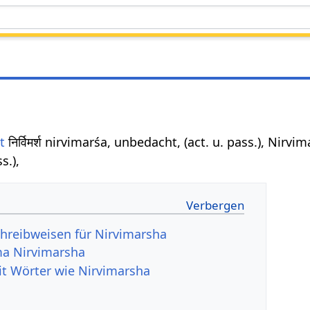
t
निर्विमर्श nirvimarśa, unbedacht, (act. u. pass.), Nir
s.),
hreibweisen für Nirvimarsha
a Nirvimarsha
it Wörter wie Nirvimarsha