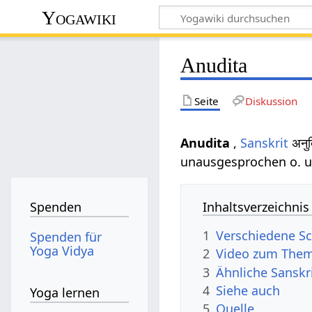
Yogawiki
Anudita
Seite
Diskussion
Anudita
,
Sanskrit
अनु
unausgesprochen o. 
Inhaltsverzeichnis
Spenden
1
Verschiedene Sc
Spenden für
Yoga Vidya
2
Video zum Them
3
Ähnliche Sanskr
4
Siehe auch
Yoga lernen
5
Quelle