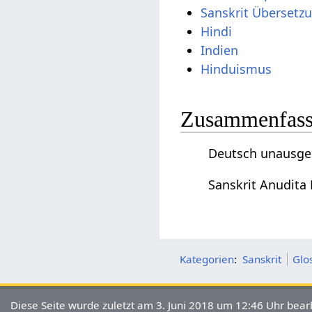
Sanskrit Übersetz
Hindi
Indien
Hinduismus
Zusammenfassu
Deutsch unausges
Sanskrit Anudita
Kategorien
:
Sanskrit
Glo
Diese Seite wurde zuletzt am 3. Juni 2018 um 12:46 Uhr bearb