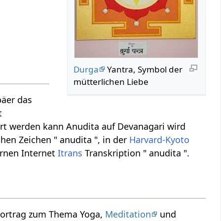
Durga
Yantra, Symbol der
mütterlichen Liebe
päer das
t
ert werden kann Anudita auf Devanagari wird
chen Zeichen " anudita ", in der
Harvard-Kyoto
ernen Internet
Itrans
Transkription " anudita ".
 Vortrag zum Thema Yoga,
Meditation
und