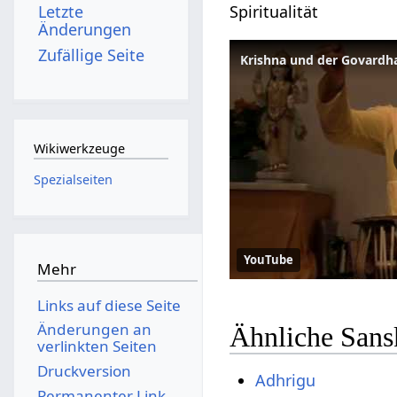
Spiritualität
Letzte
Änderungen
Zufällige Seite
Krishna und der Govardh
Wikiwerkzeuge
Spezialseiten
YouTube
Mehr
Links auf diese Seite
Änderungen an
Ähnliche Sans
verlinkten Seiten
Druckversion
Adhrigu
Permanenter Link