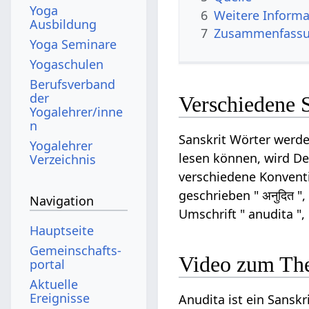
Yoga
6
Weitere Informa
Ausbildung
7
Zusammenfassun
Yoga Seminare
Yogaschulen
Berufsverband
der
Verschiedene 
Yogalehrer/inne
n
Sanskrit Wörter werde
Yogalehrer
lesen können, wird Dev
Verzeichnis
verschiedene Konventi
geschrieben " अनुदित "
Navigation
Umschrift " anudita ",
Hauptseite
Gemeinschafts­
Video zum Th
portal
Aktuelle
Ereignisse
Anudita ist ein Sanskr