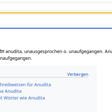
दित anudita, unausgesprochen o. unaufgegangen. Anud
unaufgegangen.
hreibweisen für Anudita
a Anudita
it Wörter wie Anudita