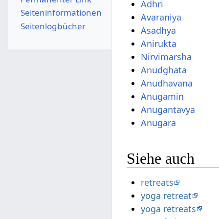
Adhri
Seiten­­informationen
Avaraniya
Seitenlogbücher
Asadhya
Anirukta
Nirvimarsha
Anudghata
Anudhavana
Anugamin
Anugantavya
Anugara
Siehe auch
retreats
yoga retreat
yoga retreats