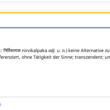
t
: निर्विकल्पक nirvikalpaka
adj.
u.
n.
) keine Alternative z
erenziert, ohne Tätigkeit der Sinne; transzendent; un
i