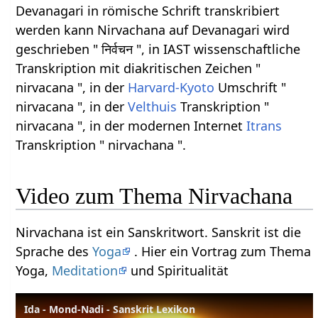
Devanagari in römische Schrift transkribiert
werden kann Nirvachana auf Devanagari wird
geschrieben " निर्वचन ", in IAST wissenschaftliche
Transkription mit diakritischen Zeichen "
nirvacana ", in der
Harvard-Kyoto
Umschrift "
nirvacana ", in der
Velthuis
Transkription "
nirvacana ", in der modernen Internet
Itrans
Transkription " nirvachana ".
Video zum Thema Nirvachana
Nirvachana ist ein Sanskritwort. Sanskrit ist die
Sprache des
Yoga
. Hier ein Vortrag zum Thema
Yoga,
Meditation
und Spiritualität
Ida - Mond-Nadi - Sanskrit Lexikon