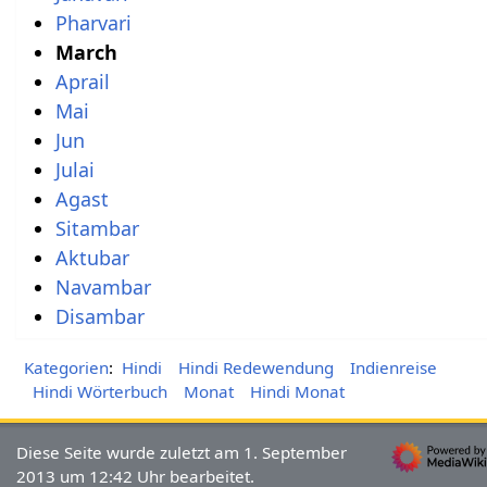
Pharvari
March
Aprail
Mai
Jun
Julai
Agast
Sitambar
Aktubar
Navambar
Disambar
Kategorien
:
Hindi
Hindi Redewendung
Indienreise
Hindi Wörterbuch
Monat
Hindi Monat
Diese Seite wurde zuletzt am 1. September
2013 um 12:42 Uhr bearbeitet.