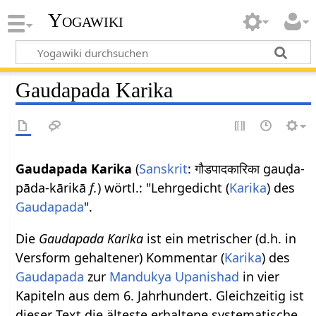
Yogawiki
Gaudapada Karika
Gaudapada Karika
(
Sanskrit
: गौडपादकारिका gauḍa-
pāda-kārikā
f.
) wörtl.: "Lehrgedicht (
Karika
) des
Gaudapada
".
Die
Gaudapada Karika
ist ein metrischer (d.h. in
Versform gehaltener) Kommentar (
Karika
) des
Gaudapada
zur
Mandukya Upanishad
in vier
Kapiteln aus dem 6. Jahrhundert. Gleichzeitig ist
dieser Text die älteste erhaltene systematische