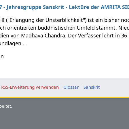
27 - Jahresgruppe Sanskrit - Lektüre der AMRITA SI
I ("Erlangung der Unsterblichkeit") ist ein bisher n
sch orientierten buddhistischen Umfeld stammt. Nie
dien von Madhava Chandra. Der Verfasser lehrt in 36
ndlagen ...
hn
ie RSS-Erweiterung verwenden
Glossar
Sanskrit
eitet.