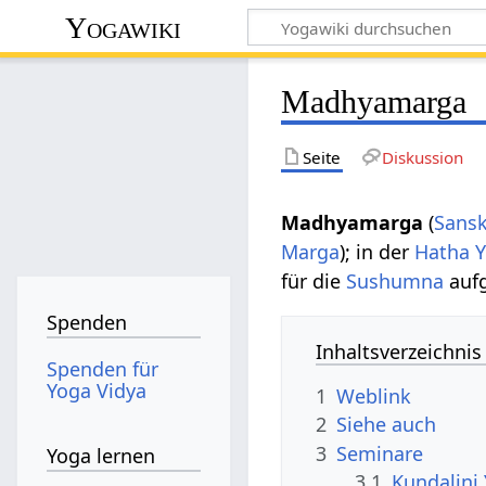
Yogawiki
Madhyamarga
Seite
Diskussion
Madhyamarga
(
Sansk
Marga
); in der
Hatha Y
für die
Sushumna
aufg
Spenden
Inhaltsverzeichnis
Spenden für
Yoga Vidya
1
Weblink
2
Siehe auch
3
Seminare
Yoga lernen
3.1
Kundalini