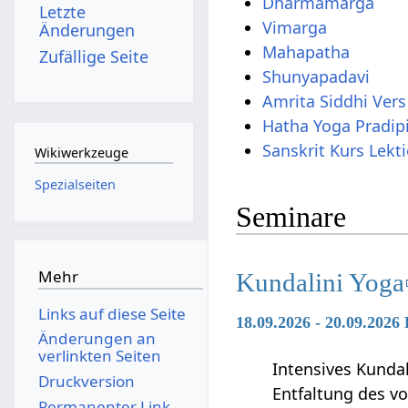
Dharmamarga
Letzte
Vimarga
Änderungen
Mahapatha
Zufällige Seite
Shunyapadavi
Amrita Siddhi Ver
Hatha Yoga Pradip
Sanskrit Kurs Lekt
Wikiwerkzeuge
Spezialseiten
Seminare
Mehr
Kundalini Yoga
Links auf diese Seite
18.09.2026 - 20.09.2026
Änderungen an
verlinkten Seiten
Intensives Kunda
Druckversion
Entfaltung des vo
Permanenter Link