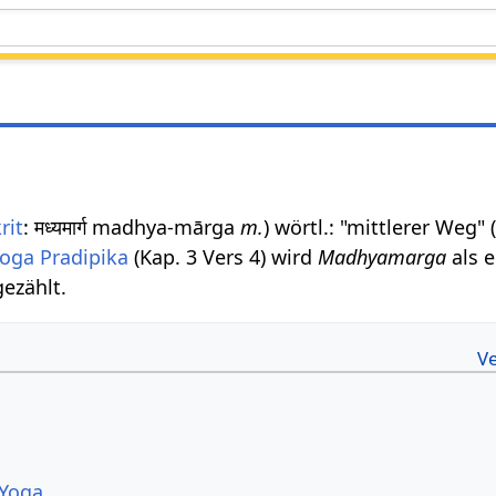
rit
: मध्यमार्ग madhya-mārga
m.
) wörtl.: "mittlerer Weg" 
oga Pradipika
(Kap. 3 Vers 4) wird
Madhyamarga
als 
ezählt.
 Yoga