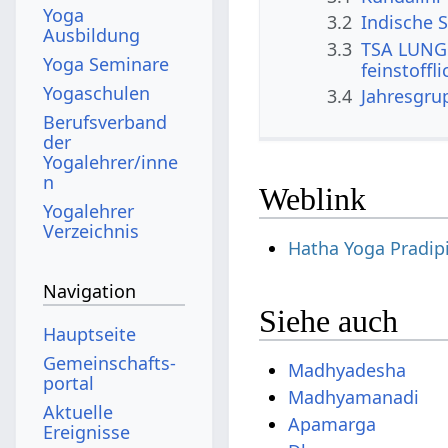
Yoga
3.2
Indische S
Ausbildung
3.3
TSA LUNG 
Yoga Seminare
feinstoffl
Yogaschulen
3.4
Jahresgru
Berufsverband
der
Yogalehrer/inne
n
Weblink
Yogalehrer
Verzeichnis
Hatha Yoga Pradipi
Navigation
Siehe auch
Hauptseite
Gemeinschafts­
Madhyadesha
portal
Madhyamanadi
Aktuelle
Apamarga
Ereignisse