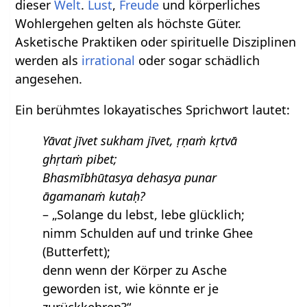
dieser
Welt
.
Lust
,
Freude
und körperliches
Wohlergehen gelten als höchste Güter.
Asketische Praktiken oder spirituelle Disziplinen
werden als
irrational
oder sogar schädlich
angesehen.
Ein berühmtes lokayatisches Sprichwort lautet:
Yāvat jīvet sukham jīvet, ṛṇaṁ kṛtvā
ghṛtaṁ pibet;
Bhasmībhūtasya dehasya punar
āgamanaṁ kutaḥ?
– „Solange du lebst, lebe glücklich;
nimm Schulden auf und trinke Ghee
(Butterfett);
denn wenn der Körper zu Asche
geworden ist, wie könnte er je
zurückkehren?“