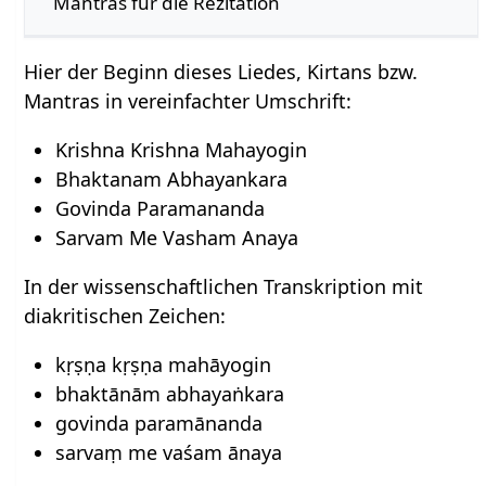
Mantras für die Rezitation
Hier der Beginn dieses Liedes, Kirtans bzw.
Mantras in vereinfachter Umschrift:
Krishna Krishna Mahayogin
Bhaktanam Abhayankara
Govinda Paramananda
Sarvam Me Vasham Anaya
In der wissenschaftlichen Transkription mit
diakritischen Zeichen:
kṛṣṇa kṛṣṇa mahāyogin
bhaktānām abhayaṅkara
govinda paramānanda
sarvaṃ me vaśam ānaya