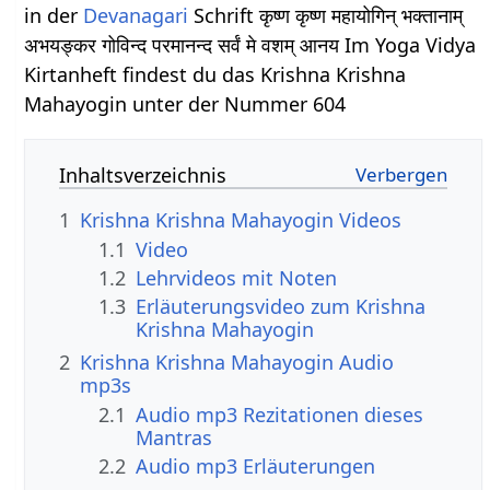
in der
Devanagari
Schrift कृष्ण कृष्ण महायोगिन् भक्तानाम्
अभयङ्कर गोविन्द परमानन्द सर्वं मे वशम् आनय Im Yoga Vidya
Kirtanheft findest du das Krishna Krishna
Mahayogin unter der Nummer 604
Inhaltsverzeichnis
1
Krishna Krishna Mahayogin Videos
1.1
Video
1.2
Lehrvideos mit Noten
1.3
Erläuterungsvideo zum Krishna
Krishna Mahayogin
2
Krishna Krishna Mahayogin Audio
mp3s
2.1
Audio mp3 Rezitationen dieses
Mantras
2.2
Audio mp3 Erläuterungen