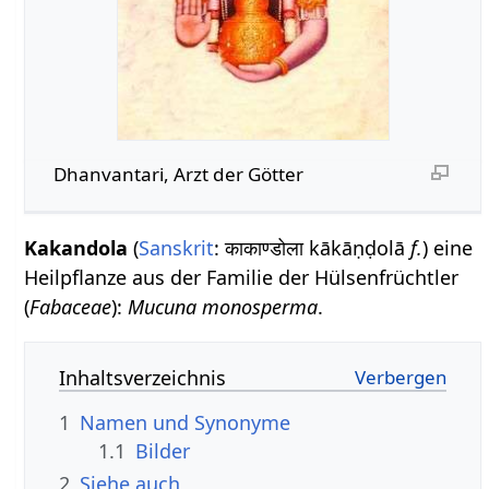
Dhanvantari, Arzt der Götter
Kakandola
(
Sanskrit
: काकाण्डोला kākāṇḍolā
f.
) eine
Heilpflanze aus der Familie der Hülsenfrüchtler
(
Fabaceae
):
Mucuna monosperma
.
Inhaltsverzeichnis
1
Namen und Synonyme
1.1
Bilder
2
Siehe auch