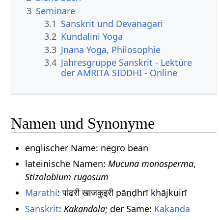
3
Seminare
3.1
Sanskrit und Devanagari
3.2
Kundalini Yoga
3.3
Jnana Yoga, Philosophie
3.4
Jahresgruppe Sanskrit - Lektüre
der AMRITA SIDDHI - Online
Namen und Synonyme
englischer Name: negro bean
lateinische Namen:
Mucuna monosperma
,
Stizolobium rugosum
Marathi
: पांढरी खाजकुइरी pāṇḍhrī khājkuirī
Sanskrit
:
Kakandola
; der Same:
Kakanda