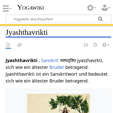
Yogawiki
Jyashthavrikti
Jyashthavrikti
,
Sanskrit
ज्यष्ठवृक्ति jyaṣṭhavṛkti,
sich wie ein ältester
Bruder
betragend.
Jyashthavrikti ist ein Sanskritwort und bedeutet
sich wie ein ältester Bruder betragend.