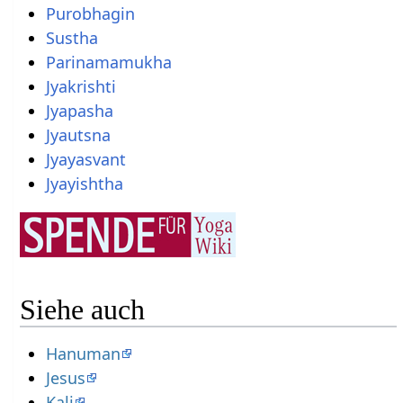
Purobhagin
Sustha
Parinamamukha
Jyakrishti
Jyapasha
Jyautsna
Jyayasvant
Jyayishtha
Siehe auch
Hanuman
Jesus
Kali