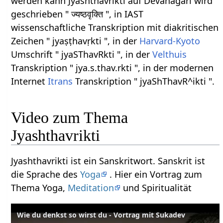
werden kann Jyashthavrikti auf Devanagari wird
geschrieben " ज्यष्ठवृक्ति ", in IAST
wissenschaftliche Transkription mit diakritischen
Zeichen " jyaṣṭhavṛkti ", in der
Harvard-Kyoto
Umschrift " jyaSThavRkti ", in der
Velthuis
Transkription " jya.s.thav.rkti ", in der modernen
Internet
Itrans
Transkription " jyaShThavR^ikti ".
Video zum Thema
Jyashthavrikti
Jyashthavrikti ist ein Sanskritwort. Sanskrit ist
die Sprache des
Yoga
. Hier ein Vortrag zum
Thema Yoga,
Meditation
und Spiritualität
Wie du denkst so wirst du - Vortrag mit Sukadev