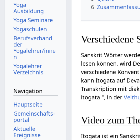
Yoga
6
Zusammenfassun
Ausbildung
Yoga Seminare
Yogaschulen
Verschiedene S
Berufsverband
der
Yogalehrer/inne
Sanskrit Wörter werde
n
lesen können, wird Dev
Yogalehrer
verschiedene Konventi
Verzeichnis
kann Itogata auf Devan
Transkription mit diak
Navigation
itogata ", in der
Velth
Hauptseite
Gemeinschafts­
Video zum The
portal
Aktuelle
Ereignisse
Itogata ist ein Sanskr