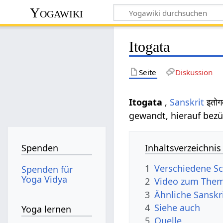
Yogawiki
Itogata
Seite
Diskussion
Itogata
,
Sanskrit
इतोग
gewandt, hierauf bezü
Inhaltsverzeichnis
Spenden
1
Verschiedene Sc
Spenden für
Yoga Vidya
2
Video zum Them
3
Ähnliche Sanskr
4
Siehe auch
Yoga lernen
5
Quelle