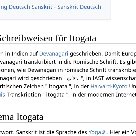
g Deutsch Sanskrit - Sanskrit Deutsch
chreibweisen für Itogata
n in Indien auf
Devanagari
geschrieben. Damit Euro
anagari transkribiert in die Römische Schrift. Es gib
onen, wie Devanagari in römische Schrift transkribi
agari wird geschrieben " इतोगत ", in IAST wissenschaf
ritischen Zeichen " itogata ", in der
Harvard-Kyoto
Ums
uis
Transkription " itogata ", in der modernen Interne
ma Itogata
itwort. Sanskrit ist die Sprache des
Yoga
. Hier ein 