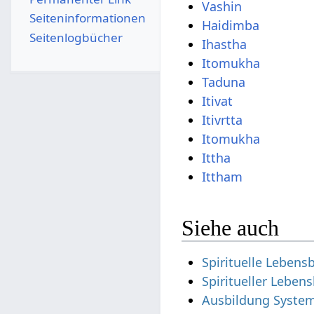
Vashin
Seiten­­informationen
Haidimba
Seitenlogbücher
Ihastha
Itomukha
Taduna
Itivat
Itivrtta
Itomukha
Ittha
Ittham
Siehe auch
Spirituelle Leben
Spiritueller Leben
Ausbildung System