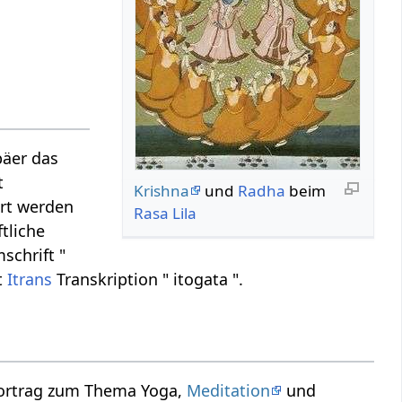
päer das
t
Krishna
und
Radha
beim
ert werden
Rasa Lila
tliche
chrift "
t
Itrans
Transkription " itogata ".
Vortrag zum Thema Yoga,
Meditation
und