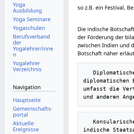
Yoga
so z.B. ein Festival, Be
Ausbildung
Yoga Seminare
Yogaschulen
Die indische Botschaft
Berufsverband
der Förderung der bil
der
zwischen Indien und 
Yogalehrer/inne
Botschaft näher erläu
n
Yogalehrer
Verzeichnis
   Diplomatische Beziehungen: Die Hauptaufgabe der indischen Botschaft besteht darin, die 
diplomatischen 
Navigation
umfasst die Ver
Hauptseite
Gemeinschafts­
portal
   Konsularische Dienstleistungen: Die Botschaft bietet konsularische Dienstleistungen für 
Aktuelle
Ereignisse
indische Staats