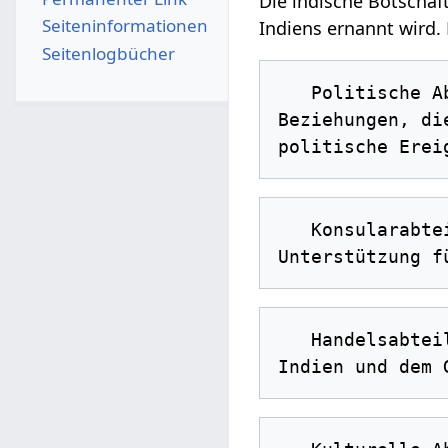
Die indische Botschaf
Seiten­­informationen
Indiens ernannt wird. 
Seitenlogbücher
   Politische Abteilung: Zuständig für die Pflege und Entwicklung diplomatischer 
Beziehungen, di
   Konsularabteilung: Verantwortlich für die Erteilung von Visa, die konsularische 
   Handelsabteilung: Zuständig für die Förderung des Handels und der Investitionen zwischen 