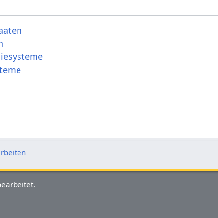
aaten
n
hiesysteme
steme
rbeiten
earbeitet.