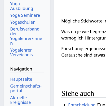
Yoga
Ausbildung
Yoga Seminare
Mögliche Stichworte: 
Yogaschulen
Berufsverband
Was da je wie begrenz
der
womöglich Hintergru
Yogalehrer/inne
n
Forschungsergebnisse 
Yogalehrer
Verzeichnis
Geräusche sind etwas 
Navigation
Hauptseite
Gemeinschafts­
portal
Siehe auch
Aktuelle
Ereignisse
Entscheidung
(Tun 