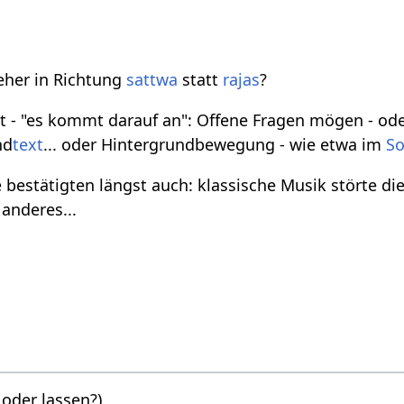
eher in Richtung
sattwa
statt
rajas
?
t - "es kommt darauf an": Offene Fragen mögen - ode
nd
text
... oder Hintergrundbewegung - wie etwa im
S
bestätigten längst auch: klassische Musik störte di
anderes...
oder lassen?)