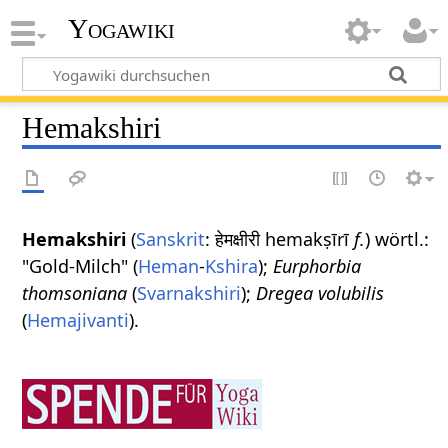
Yogawiki
Hemakshiri
Hemakshiri
(
Sanskrit
: हेमक्षीरी hemakṣīrī
f.
) wörtl.:
"Gold-Milch" (
Heman
-
Kshira
);
Eurphorbia
thomsoniana
(
Svarnakshiri
);
Dregea volubilis
(
Hemajivanti
).