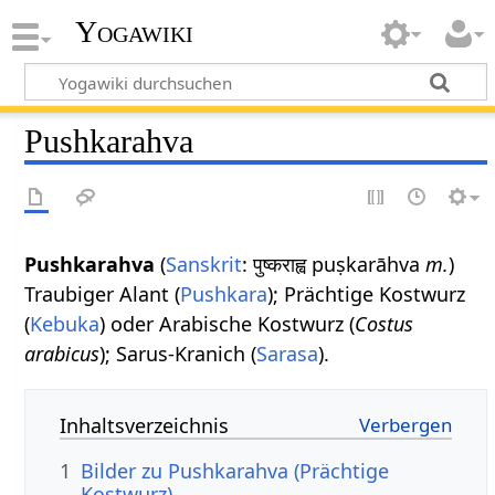
Yogawiki
Pushkarahva
Pushkarahva
(
Sanskrit
: पुष्कराह्व puṣkarāhva
m.
)
Traubiger Alant (
Pushkara
); Prächtige Kostwurz
(
Kebuka
) oder Arabische Kostwurz (
Costus
arabicus
); Sarus-Kranich (
Sarasa
).
Inhaltsverzeichnis
1
Bilder zu Pushkarahva (Prächtige
Kostwurz)