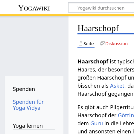
Yogawiki
Haarschopf
Seite
Diskussion
Haarschopf‏‎
ist typis
Haares, der besonders
großen Haarschopf und
bisschen als
Asket
, d
Spenden
Haarschopf gegangen 
Spenden für
Es gibt auch Pilgerri
Yoga Vidya
Haarschopf der
Götti
dem
Guru
in die Lehre
Yoga lernen
und ansonsten einen k