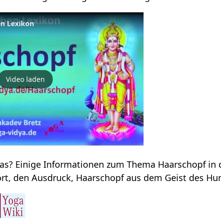
en Lexikon
Video laden
Haarschopf‏
behandelt hier das Wort, den Ausdruck, Ha