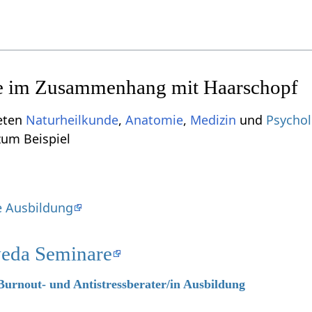
ieten
Naturheilkunde
,
Anatomie
,
Medizin
und
Psychol
pf‏‎, sind zum Beispiel
e Ausbildung
eda Seminare
 Burnout- und Antistressberater/in Ausbildung