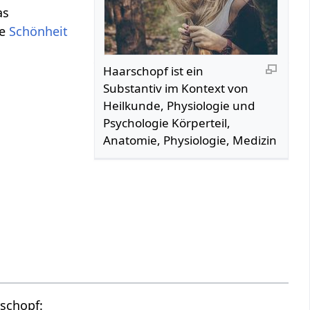
as
he
Schönheit
Haarschopf‏‎ ist ein
Substantiv im Kontext von
Heilkunde, Physiologie und
Psychologie Körperteil,
Anatomie, Physiologie, Medizin
Lass dich zum Nachdenken anregen in folgendem Vortragsvideo über Haarschopf‏‎: