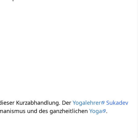
‎ - was ist das? Einige Informationen zum Thema Haarschopf‏‎ in dieser Kurzabhandlung. Der
Yogalehrer
Sukadev
arschopf‏‎ aus dem Geist des Humanismus und des ganzheitlichen
Yoga
.