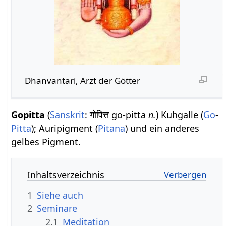
Dhanvantari, Arzt der Götter
Gopitta
(
Sanskrit
: गोपित्त go-pitta
n.
) Kuhgalle (
Go
-
Pitta
); Auripigment (
Pitana
) und ein anderes
gelbes Pigment.
Inhaltsverzeichnis
1
Siehe auch
2
Seminare
2.1
Meditation