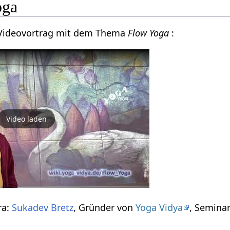
oga
n Videovortrag mit dem Thema
Flow Yoga
:
Video laden
ra:
Sukadev Bretz
, Gründer von
Yoga Vidya
, Seminar