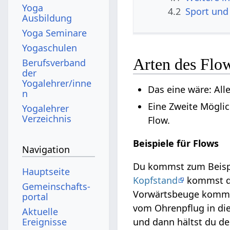
Yoga
4.2
Sport und
Ausbildung
Yoga Seminare
Yogaschulen
Arten des Flo
Berufsverband
der
Yogalehrer/inne
Das eine wäre: All
n
Eine Zweite Mögli
Yogalehrer
Verzeichnis
Flow.
Beispiele für Flows
Navigation
Du kommst zum Beisp
Hauptseite
Kopfstand
kommst d
Gemeinschafts­
Vorwärtsbeuge komms
portal
vom Ohrenpflug in die
Aktuelle
und dann hältst du d
Ereignisse