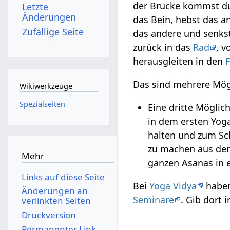
der Brücke kommst du
Letzte
Änderungen
das Bein, hebst das a
Zufällige Seite
das andere und senkst
zurück in das
Rad
, 
herausgleiten in den
F
Das sind mehrere Mög
Wikiwerkzeuge
Spezialseiten
Eine dritte Möglic
in dem ersten Yoga
halten und zum Sch
zu machen aus den
Mehr
ganzen Asanas in 
Links auf diese Seite
Bei
Yoga Vidya
haben
Änderungen an
Seminare
. Gib dort 
verlinkten Seiten
Druckversion
Permanenter Link