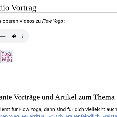
io Vortrag
s oberen Videos zu
Flow Yoga
:
sante Vorträge und Artikel zum Thema
erst für Flow Yoga, dann sind für dich vielleicht au
inen Weg
,
Feuerritual
,
Forsch
,
Frauenfeindlich
,
Freist