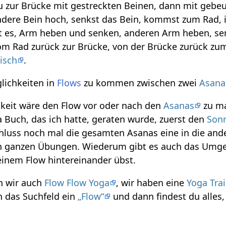
 zur Brücke mit gestreckten Beinen, dann mit gebeu
ndere Bein hoch, senkst das Bein, kommst zum Rad, i
 es, Arm heben und senken, anderen Arm heben, senk
vom Rad zurück zur Brücke, von der Brücke zurück zu
isch
.
lichkeiten in
Flows
zu kommen zwischen zwei
Asana
hkeit wäre den Flow vor oder nach den
Asanas
zu ma
 Buch, das ich hatte, geraten wurde, zuerst den
Son
luss noch mal die gesamten Asanas eine in die ander
 ganzen Übungen. Wiederum gibt es auch das Umgekeh
einem Flow hintereinander übst.
 wir auch
Flow Flow Yoga
, wir haben eine
Yoga Tra
in das Suchfeld ein
„Flow“
und dann findest du alles,