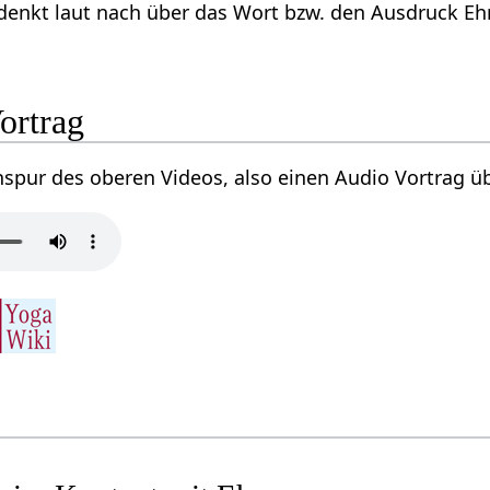
enkt laut nach über das Wort bzw. den Ausdruck Ehren‏‎ aus dem Geist des Humanismus un
o Vortrag