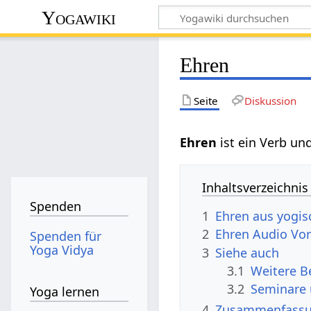
Yogawiki
Ehren
Seite
Diskussion
Ehren‏‎
ist ein Verb u
Inhaltsverzeichnis
Spenden
1
Ehren aus yogis
2
Ehren‏‎ Audio V
Spenden für
Yoga Vidya
3
Siehe auch
3.1
3.2
Seminare
Yoga lernen
4
Zusammenfass