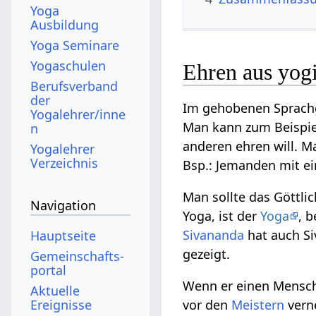
Yoga
Ausbildung
Yoga Seminare
Yogaschulen
Ehren aus yogi
Berufsverband
der
Im gehobenen Sprachg
Yogalehrer/inne
Man kann zum Beispie
n
anderen ehren will. M
Yogalehrer
Verzeichnis
Bsp.: Jemanden mit ei
Man sollte das Göttli
Navigation
Yoga, ist der
Yoga
, 
Sivananda
hat auch S
Hauptseite
gezeigt.
Gemeinschafts­
portal
Wenn er einen Menschen
Aktuelle
Ereignisse
vor den
Meistern
verne