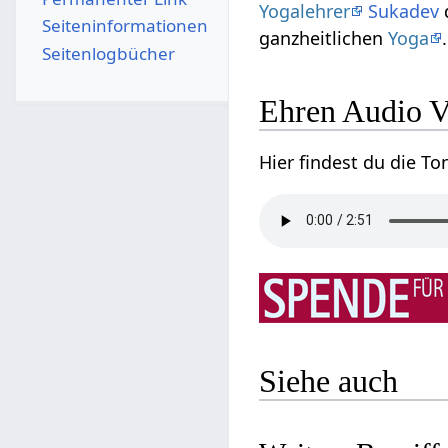
Yogalehrer
Sukadev
d
Seiten­­informationen
ganzheitlichen
Yoga
.
Seitenlogbücher
Ehren‏‎ Audi
Siehe auch