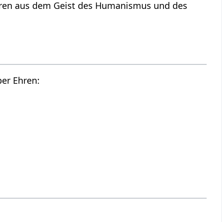
d des
Hier findest du die Tonspur des oberen Videos, also einen Audio Vortrag über Ehren‏‎: