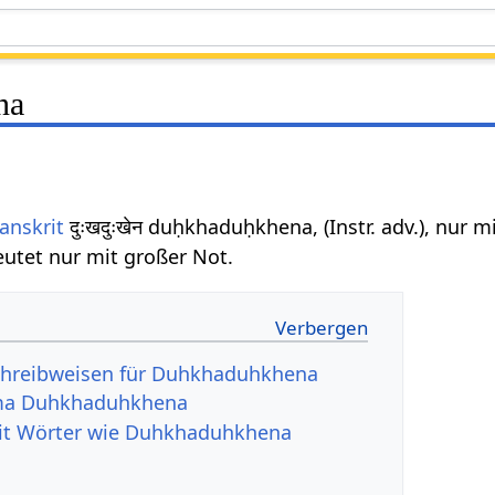
na
anskrit
दुःखदुःखेन duḥkhaduḥkhena, (Instr. adv.), nur
utet nur mit großer Not.
chreibweisen für Duhkhaduhkhena
ma Duhkhaduhkhena
rit Wörter wie Duhkhaduhkhena