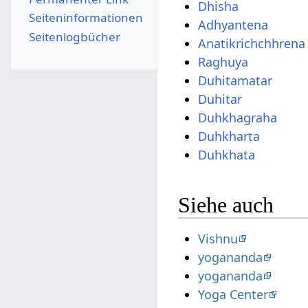
Dhisha
Seiten­­informationen
Adhyantena
Seitenlogbücher
Anatikrichchhrena
Raghuya
Duhitamatar
Duhitar
Duhkhagraha
Duhkharta
Duhkhata
Siehe auch
Vishnu
yogananda
yogananda
Yoga Center