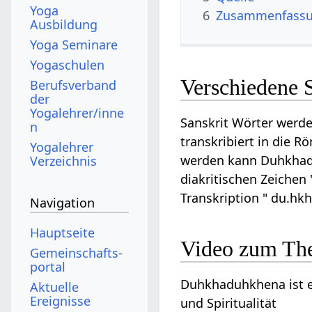
Yoga
6
Zusammenfassun
Ausbildung
Yoga Seminare
Yogaschulen
Verschiedene 
Berufsverband
der
Yogalehrer/inne
Sanskrit Wörter werde
n
transkribiert in die R
Yogalehrer
werden kann Duhkhaduh
Verzeichnis
diakritischen Zeichen
Transkription " du.hk
Navigation
Hauptseite
Video zum Th
Gemeinschafts­
portal
Duhkhaduhkhena ist ei
Aktuelle
Ereignisse
und Spiritualität