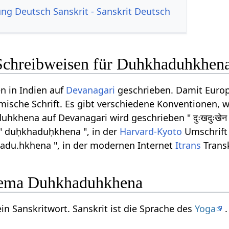
g Deutsch Sanskrit - Sanskrit Deutsch
Schreibweisen für Duhkhaduhkhen
n in Indien auf
Devanagari
geschrieben. Damit Europ
ömische Schrift. Es gibt verschiedene Konventionen, w
khena auf Devanagari wird geschrieben " दुःखदुःखेन "
 " duḥkhaduḥkhena ", in der
Harvard-Kyoto
Umschrift
hadu.hkhena ", in der modernen Internet
Itrans
Trans
ema Duhkhaduhkhena
n Sanskritwort. Sanskrit ist die Sprache des
Yoga
.