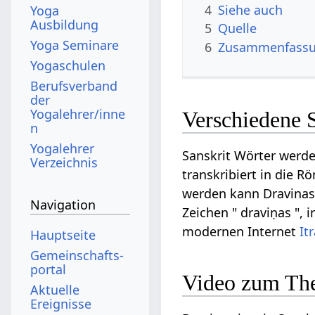
4
Siehe auch
Yoga
Ausbildung
5
Quelle
Yoga Seminare
6
Zusammenfassun
Yogaschulen
Berufsverband
der
Yogalehrer/inne
Verschiedene 
n
Yogalehrer
Sanskrit Wörter werde
Verzeichnis
transkribiert in die R
werden kann Dravinas a
Navigation
Zeichen " draviṇas ", 
modernen Internet
It
Hauptseite
Gemeinschafts­
portal
Video zum Th
Aktuelle
Ereignisse