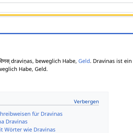
विणस् draviṇas, beweglich Habe,
Geld
. Dravinas ist ei
weglich Habe, Geld.
hreibweisen für Dravinas
a Dravinas
it Wörter wie Dravinas