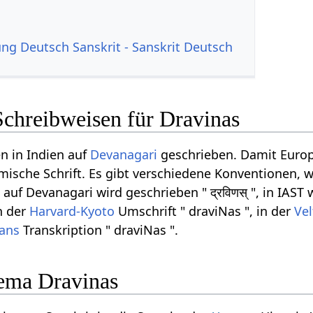
g Deutsch Sanskrit - Sanskrit Deutsch
Schreibweisen für Dravinas
n in Indien auf
Devanagari
geschrieben. Damit Europ
ömische Schrift. Es gibt verschiedene Konventionen, w
uf Devanagari wird geschrieben " द्रविणस् ", in IAST 
in der
Harvard-Kyoto
Umschrift " draviNas ", in der
Vel
rans
Transkription " draviNas ".
ema Dravinas