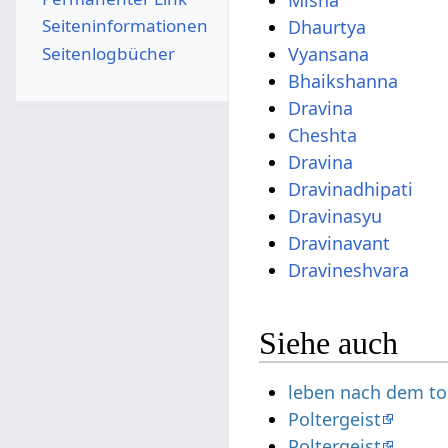
Misha
Seiten­­informationen
Dhaurtya
Seitenlogbücher
Vyansana
Bhaikshanna
Dravina
Cheshta
Dravina
Dravinadhipati
Dravinasyu
Dravinavant
Dravineshvara
Siehe auch
leben nach dem t
Poltergeist
Poltergeist