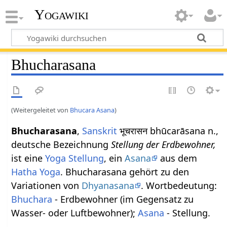
Yogawiki
Bhucharasana
(Weitergeleitet von
Bhucara Asana
)
Bhucharasana
,
Sanskrit
भूचरासन bhūcarāsana n.,
deutsche Bezeichnung
Stellung der Erdbewohner,
ist eine
Yoga Stellung
, ein
Asana
aus dem
Hatha Yoga
. Bhucharasana gehört zu den
Variationen von
Dhyanasana
. Wortbedeutung:
Bhuchara
- Erdbewohner (im Gegensatz zu
Wasser- oder Luftbewohner);
Asana
- Stellung.