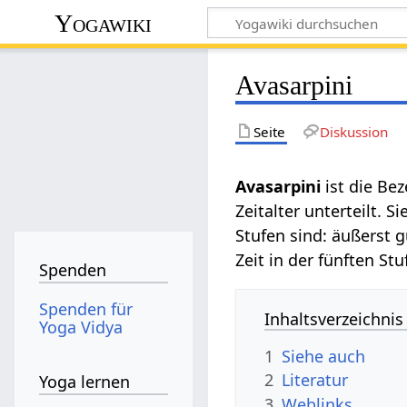
Yogawiki
Avasarpini
Seite
Diskussion
Avasarpini
ist die Be
Zeitalter unterteilt. 
Stufen sind: äußerst g
Zeit in der fünften St
Spenden
Spenden für
Inhaltsverzeichnis
Yoga Vidya
1
Siehe auch
2
Literatur
Yoga lernen
3
Weblinks