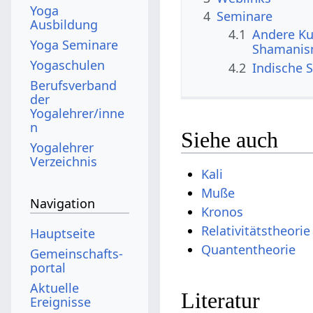
Yoga
4
Seminare
Ausbildung
4.1
Andere Ku
Yoga Seminare
Shamanism
Yogaschulen
4.2
Indische S
Berufsverband
der
Yogalehrer/inne
n
Siehe auch
Yogalehrer
Verzeichnis
Kali
Muße
Navigation
Kronos
Relativitätstheorie
Hauptseite
Quantentheorie
Gemeinschafts­
portal
Aktuelle
Literatur
Ereignisse