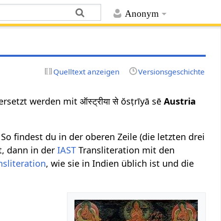
Anonym
Quelltext anzeigen
Versionsgeschichte
rsetzt werden mit ऑस्ट्रीया से ŏsṭrīyā sē
Austria
o findest du in der oberen Zeile (die letzten drei
t, dann in der
IAST
Transliteration mit den
nsliteration
, wie sie in Indien üblich ist und die