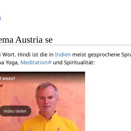
i
ma Austria se
i Wort. Hindi ist die in
Indien
meist gesprochene Spra
ma Yoga,
Meditation
und Spiritualität:
d wozu?
Video laden