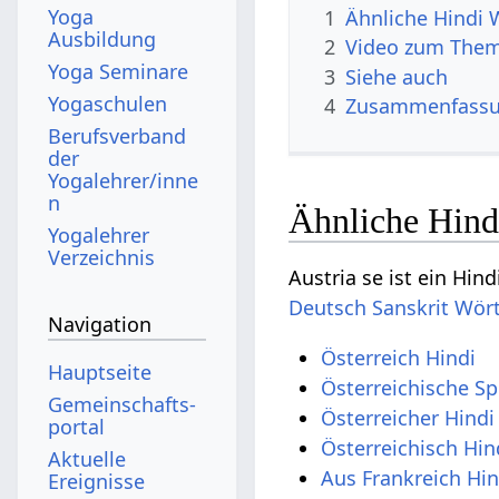
Yoga
1
Ähnliche Hindi 
Ausbildung
2
Video zum Them
Yoga Seminare
3
Siehe auch
Yogaschulen
4
Zusammenfass
Berufsverband
der
Yogalehrer/inne
n
Ähnliche Hind
Yogalehrer
Verzeichnis
Austria se ist ein Hin
Deutsch Sanskrit Wör
Navigation
Österreich Hindi
Hauptseite
Österreichische Sp
Gemeinschafts­
Österreicher Hindi
portal
Österreichisch Hin
Aktuelle
Aus Frankreich Hin
Ereignisse