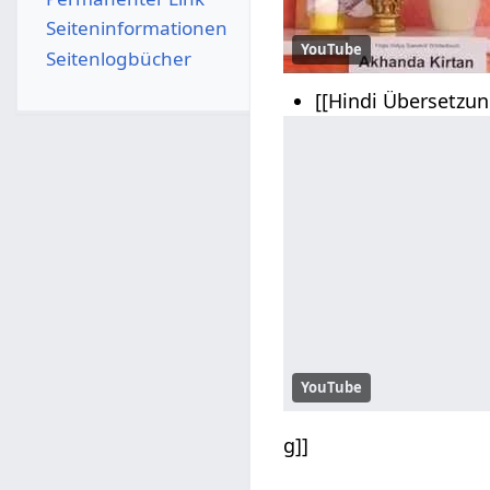
Seiten­­informationen
YouTube
Seitenlogbücher
[[Hindi Übersetzun
YouTube
g]]