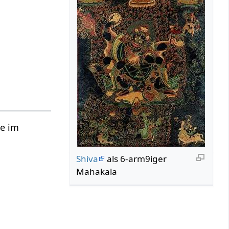
ge im
Shiva
als 6-arm9iger
Mahakala