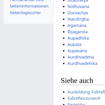
Sitadravya
Seiten­­informationen
Nidhuvana
Seitenlogbücher
Durvachas
Natidirgha
Agamana
Bijaganita
Aupadhika
Aupala
Aupasana
Aurdhvadeha
Aurdhvadehika
Siehe auch
Ausbildung Fußre
fußreflexzonen
Swastika