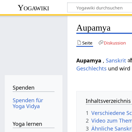
Yogawiki
Aupamya
Seite
Diskussion
Aupamya
,
Sanskrit
औप
Geschlechts
und wird 
Spenden
Spenden für
Inhaltsverzeichnis
Yoga Vidya
1
Verschiedene S
2
Video zum The
Yoga lernen
3
Ähnliche Sansk