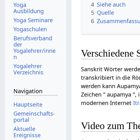
4
Siehe auch
Yoga
Ausbildung
5
Quelle
Yoga Seminare
6
Zusammenfassun
Yogaschulen
Berufsverband
der
Yogalehrer/inne
Verschiedene 
n
Yogalehrer
Sanskrit Wörter werde
Verzeichnis
transkribiert in die R
werden kann Aupamya a
Navigation
Zeichen " aupamya ", 
modernen Internet
It
Hauptseite
Gemeinschafts­
portal
Video zum T
Aktuelle
Ereignisse