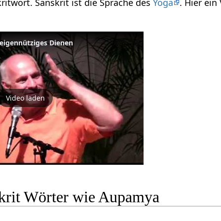
ritwort. Sanskrit ist die Sprache des
Yoga
. Hier ei
eigennütziges Dienen
Video laden
krit Wörter wie Aupamya