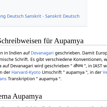
g Deutsch Sanskrit - Sanskrit Deutsch
Schreibweisen für Aupamya
n in Indien auf
Devanagari
geschrieben. Damit Europ
ömische Schrift. Es gibt verschiedene Konventionen, w
uf Devanagari wird geschrieben " औपम्य ", in IAST wi
in der
Harvard-Kyoto
Umschrift " aupamya ", in der
Ve
rans
Transkription " aupamya ".
hema Aupamya