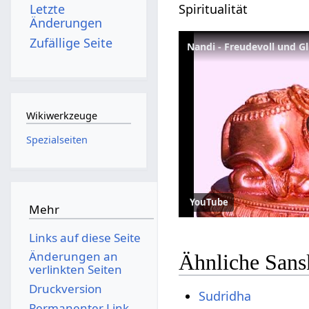
Spiritualität
Letzte
Änderungen
Zufällige Seite
Nandi - Freudevoll und G
Wikiwerkzeuge
Spezialseiten
YouTube
Mehr
Links auf diese Seite
Änderungen an
Ähnliche Sans
verlinkten Seiten
Druckversion
Sudridha
Permanenter Link