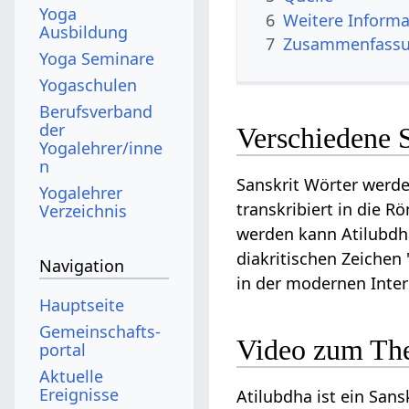
Yoga
6
Weitere Informa
Ausbildung
7
Zusammenfassun
Yoga Seminare
Yogaschulen
Berufsverband
der
Verschiedene 
Yogalehrer/inne
n
Sanskrit Wörter werde
Yogalehrer
transkribiert in die R
Verzeichnis
werden kann Atilubdha 
diakritischen Zeichen 
Navigation
in der modernen Inte
Hauptseite
Gemeinschafts­
Video zum Th
portal
Aktuelle
Ereignisse
Atilubdha ist ein Sans