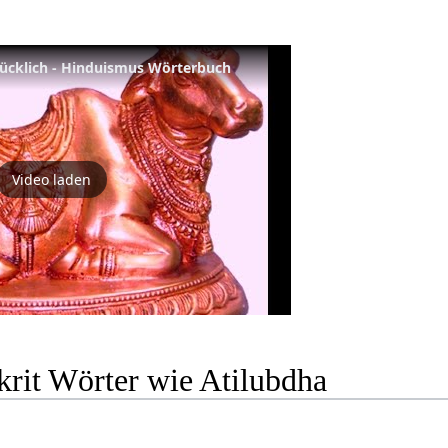
lücklich - Hinduismus Wörterbuch
Video laden
krit Wörter wie Atilubdha