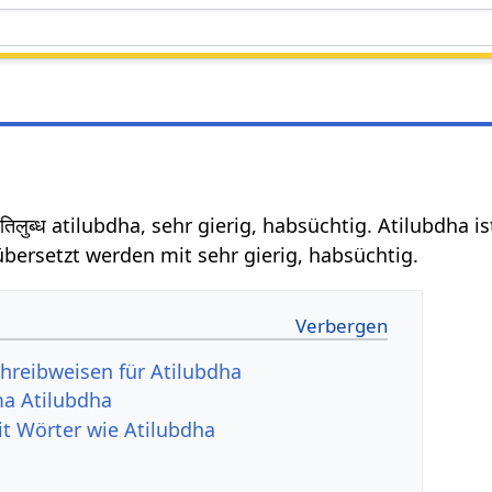
िलुब्ध atilubdha, sehr gierig, habsüchtig. Atilubdha 
bersetzt werden mit sehr gierig, habsüchtig.
hreibweisen für Atilubdha
a Atilubdha
it Wörter wie Atilubdha