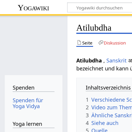
Yogawiki
Atilubdha
Seite
Diskussion
Atilubdha
,
Sanskrit
अत
bezeichnet und kann ü
Inhaltsverzeichnis
Spenden
1
Verschiedene Sc
Spenden für
Yoga Vidya
2
Video zum Them
3
Ähnliche Sanskr
4
Siehe auch
Yoga lernen
5
Quelle