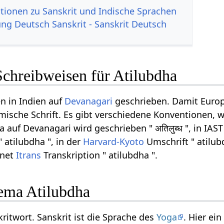
tionen zu Sanskrit und Indische Sprachen
g Deutsch Sanskrit - Sanskrit Deutsch
Schreibweisen für Atilubdha
n in Indien auf
Devanagari
geschrieben. Damit Europ
ömische Schrift. Es gibt verschiedene Konventionen, w
auf Devanagari wird geschrieben " अतिलुब्ध ", in IAST
" atilubdha ", in der
Harvard-Kyoto
Umschrift " atilub
rnet
Itrans
Transkription " atilubdha ".
ema Atilubdha
kritwort. Sanskrit ist die Sprache des
Yoga
. Hier e