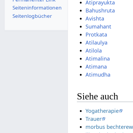
Atiprayukta
Seiten­­informationen
Bahushruta
Seitenlogbücher
Avishta
Sumahant
Protkata
Atilaulya
Atilola
Atimalina
Atimana
Atimudha
Siehe auch
Yogatherapie
Trauer
morbus bechtere