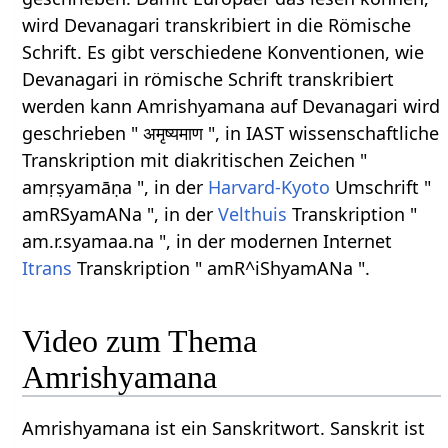
wird Devanagari transkribiert in die Römische
Schrift. Es gibt verschiedene Konventionen, wie
Devanagari in römische Schrift transkribiert
werden kann Amrishyamana auf Devanagari wird
geschrieben " अमृष्यमाण ", in IAST wissenschaftliche
Transkription mit diakritischen Zeichen "
amṛṣyamāṇa ", in der
Harvard-Kyoto
Umschrift "
amRSyamANa ", in der
Velthuis
Transkription "
am.r.syamaa.na ", in der modernen Internet
Itrans
Transkription " amR^iShyamANa ".
Video zum Thema
Amrishyamana
Amrishyamana ist ein Sanskritwort. Sanskrit ist