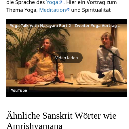
die Sprache des
Yoga
. Hier ein Vortrag zum
Thema Yoga,
Meditation
und Spiritualität
Yoga Talk with Narayani Part 2 - Zweiter Yoga Vortrag mit Narayani English-Deutsch Part 2 of 4
Video laden
YouTube
Ähnliche Sanskrit Wörter wie
Amrishyamana