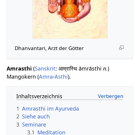
Dhanvantari, Arzt der Götter
Amrasthi
(
Sanskrit
: आम्रास्थि āmrāsthi
n.
)
Mangokern (
Amra
-
Asthi
).
Inhaltsverzeichnis
1
Amrasthi im Ayurveda
2
Siehe auch
3
Seminare
3.1
Meditation