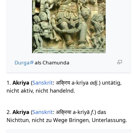
Durga
als Chamunda
1.
Akriya
(
Sanskrit
: अक्रिय a-kriya
adj.
) untätig,
nicht aktiv, nicht handelnd.
2.
Akriya
(
Sanskrit
: अक्रिया a-kriyā
f.
) das
Nichttun, nicht zu Wege Bringen, Unterlassung.