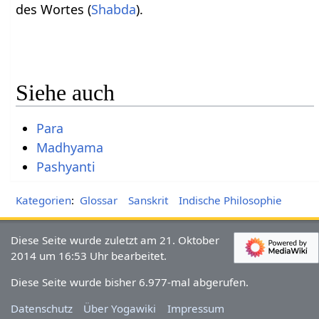
des Wortes (
Shabda
).
Siehe auch
Para
Madhyama
Pashyanti
Kategorien
:
Glossar
Sanskrit
Indische Philosophie
Diese Seite wurde zuletzt am 21. Oktober
2014 um 16:53 Uhr bearbeitet.
Diese Seite wurde bisher 6.977-mal abgerufen.
Datenschutz
Über Yogawiki
Impressum