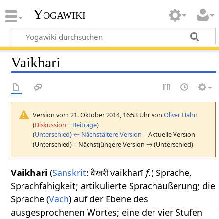
Yogawiki
Vaikhari
Version vom 21. Oktober 2014, 16:53 Uhr von
Oliver Hahn
(
Diskussion
|
Beiträge
)
(
Unterschied
)
← Nächstältere Version
| Aktuelle Version
(Unterschied) | Nächstjüngere Version → (Unterschied)
Vaikhari
(
Sanskrit
: वैखरी vaikharī
f.
) Sprache,
Sprachfähigkeit; artikulierte Sprachäußerung; die
Sprache (
Vach
) auf der Ebene des
ausgesprochenen Wortes; eine der vier Stufen