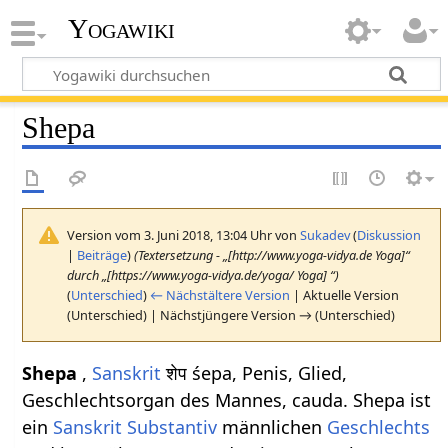
Yogawiki
Shepa
Version vom 3. Juni 2018, 13:04 Uhr von
Sukadev
(
Diskussion
|
Beiträge
)
(Textersetzung - „[http://www.yoga-vidya.de Yoga]“
durch „[https://www.yoga-vidya.de/yoga/ Yoga] “)
(
Unterschied
)
← Nächstältere Version
| Aktuelle Version
(Unterschied) | Nächstjüngere Version → (Unterschied)
Shepa
,
Sanskrit
शेप śepa, Penis, Glied,
Geschlechtsorgan des Mannes, cauda. Shepa ist
ein
Sanskrit Substantiv
männlichen
Geschlechts