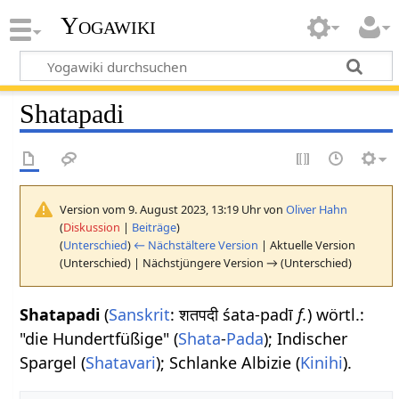
Yogawiki
Shatapadi
Version vom 9. August 2023, 13:19 Uhr von
Oliver Hahn
(
Diskussion
|
Beiträge
)
(
Unterschied
)
← Nächstältere Version
| Aktuelle Version
(Unterschied) | Nächstjüngere Version → (Unterschied)
Shatapadi
(
Sanskrit
: शतपदी śata-padī
f.
) wörtl.:
"die Hundertfüßige" (
Shata
-
Pada
); Indischer
Spargel (
Shatavari
); Schlanke Albizie (
Kinihi
).