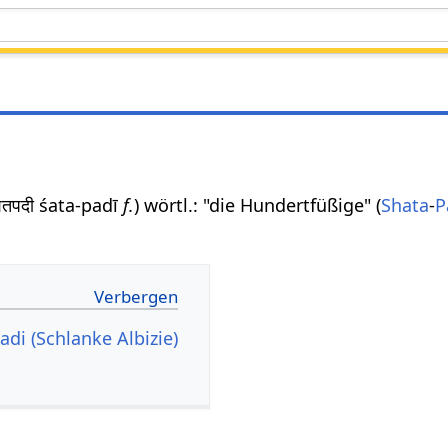
शतपदी śata-padī
f.
) wörtl.: "die Hundertfüßige" (
Shata
-
P
adi (Schlanke Albizie)