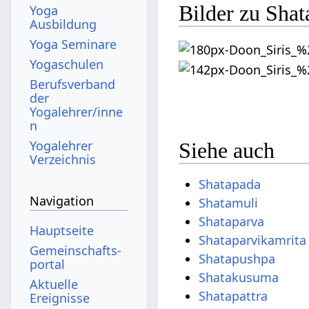
Bilder zu Shat
Yoga
Ausbildung
Yoga Seminare
Yogaschulen
Berufsverband
der
Yogalehrer/inne
n
Yogalehrer
Siehe auch
Verzeichnis
Shatapada
Navigation
Shatamuli
Shataparva
Hauptseite
Shataparvikamrita
Gemeinschafts­
Shatapushpa
portal
Shatakusuma
Aktuelle
Shatapattra
Ereignisse