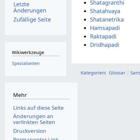
Shatagranthi
Letzte
Änderungen
Shatahvaya
Zufällige Seite
Shatanetrika
Hamsapadi
Raktapadi
Dridhapadi
Wikiwerkzeuge
Spezialseiten
Kategorien
:
Glossar
Sans
Mehr
Links auf diese Seite
Änderungen an
verlinkten Seiten
Druckversion
Permanenter Link