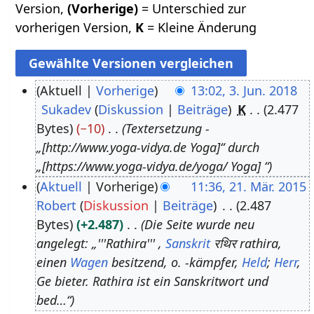
Version,
(Vorherige)
= Unterschied zur
vorherigen Version,
K
= Kleine Änderung
Aktuell
Vorherige
13:02, 3. Jun. 2018
Sukadev
Diskussion
Beiträge
K
2.477
3
Bytes
−10
Textersetzung -
.
„[http://www.yoga-vidya.de Yoga]“ durch
J
„[https://www.yoga-vidya.de/yoga/ Yoga] “
u
Aktuell
Vorherige
11:36, 21. Mär. 2015
n
Robert
Diskussion
Beiträge
2.487
2
i
Bytes
+2.487
Die Seite wurde neu
1
2
angelegt: „'''Rathira''' ,
Sanskrit
रथिर rathira,
.
0
einen
Wagen
besitzend, o. -kämpfer,
Held
;
Herr
,
M
1
Ge bieter. Rathira ist ein Sanskritwort und
ä
8
bed…“
r