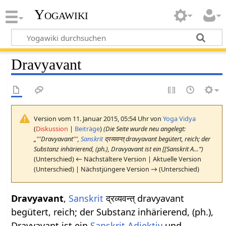
Yogawiki
Dravyavant
Version vom 11. Januar 2015, 05:54 Uhr von
Yoga Vidya
(
Diskussion
|
Beiträge
)
(Die Seite wurde neu angelegt:
„'''Dravyavant''',
Sanskrit
द्रव्यवन्त् dravyavant begütert, reich; der
Substanz inhärierend, (ph.), Dravyavant ist ein [[Sanskrit A…“)
(Unterschied) ← Nächstältere Version | Aktuelle Version
(Unterschied) | Nächstjüngere Version → (Unterschied)
Dravyavant
,
Sanskrit
द्रव्यवन्त् dravyavant
begütert, reich; der Substanz inhärierend, (ph.),
Dravyavant ist ein
Sanskrit Adjektiv
und