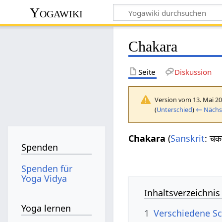
Yogawiki
Chakara
Seite
Diskussion
Version vom 13. Mai 20
(
Unterschied
)
← Nächst
Chakara
(
Sanskrit
: चक
Spenden
Spenden für
Yoga Vidya
Inhaltsverzeichnis
Yoga lernen
1
Verschiedene Sc