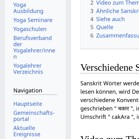
2
Video zum Them
Yoga
3
Ähnliche Sanskr
Ausbildung
4
Siehe auch
Yoga Seminare
5
Quelle
Yogaschulen
6
Zusammenfassun
Berufsverband
der
Yogalehrer/inne
n
Yogalehrer
Verschiedene 
Verzeichnis
Sanskrit Wörter werde
Navigation
lesen können, wird Dev
verschiedene Konventi
Hauptseite
geschrieben " चकार ", 
Gemeinschafts­
Umschrift " cakAra ", 
portal
Aktuelle
Ereignisse