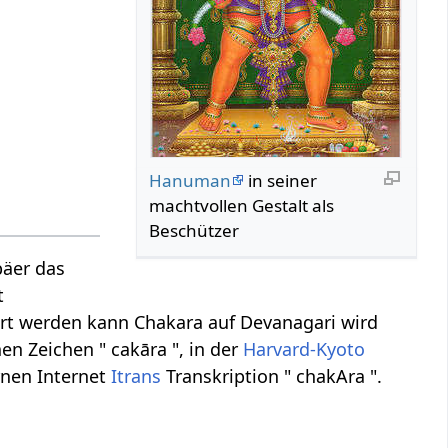
Hanuman
in seiner
machtvollen Gestalt als
Beschützer
päer das
t
ert werden kann Chakara auf Devanagari wird
hen Zeichen " cakāra ", in der
Harvard-Kyoto
rnen Internet
Itrans
Transkription " chakAra ".