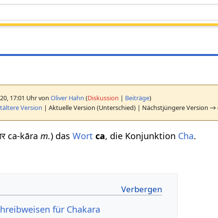
20, 17:01 Uhr von
Oliver Hahn
(
Diskussion
|
Beiträge
)
ältere Version
| Aktuelle Version (Unterschied) | Nächstjüngere Version → 
ार ca-kāra
m.
) das
Wort
ca
, die Konjunktion
Cha
.
hreibweisen für Chakara