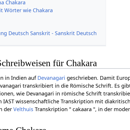
a Chakara
it Wörter wie Chakara
g Deutsch Sanskrit - Sanskrit Deutsch
Schreibweisen für Chakara
n in Indien auf
Devanagari
geschrieben. Damit Euro
anagari transkribiert in die Römische Schrift. Es gib
onen, wie Devanagari in römische Schrift transkribi
in IAST wissenschaftliche Transkription mit diakritisc
in der
Velthuis
Transkription " cakaara ", in der mode