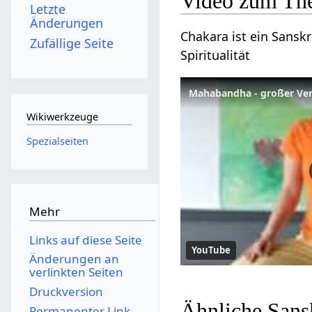
Video zum Th
Letzte
Änderungen
Chakara ist ein Sanskr
Zufällige Seite
Spiritualität
Mahabandha - großer Ver
Wikiwerkzeuge
Spezialseiten
Mehr
Links auf diese Seite
YouTube
Änderungen an
verlinkten Seiten
Druckversion
Ähnliche Sans
Permanenter Link