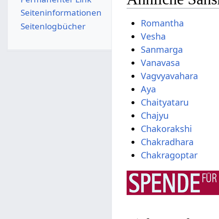
Seiten­­informationen
Romantha
Seitenlogbücher
Vesha
Sanmarga
Vanavasa
Vagvyavahara
Aya
Chaityataru
Chajyu
Chakorakshi
Chakradhara
Chakragoptar