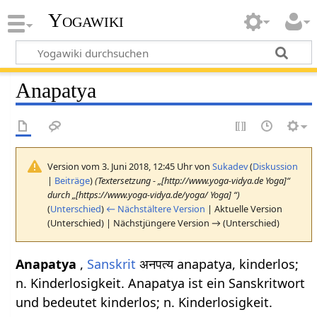
Yogawiki
Anapatya
Version vom 3. Juni 2018, 12:45 Uhr von
Sukadev
(
Diskussion
|
Beiträge
)
(Textersetzung - „[http://www.yoga-vidya.de Yoga]“
durch „[https://www.yoga-vidya.de/yoga/ Yoga] “)
(
Unterschied
)
← Nächstältere Version
| Aktuelle Version
(Unterschied) | Nächstjüngere Version → (Unterschied)
Anapatya
,
Sanskrit
अनपत्य anapatya, kinderlos;
n. Kinderlosigkeit. Anapatya ist ein Sanskritwort
und bedeutet kinderlos; n. Kinderlosigkeit.