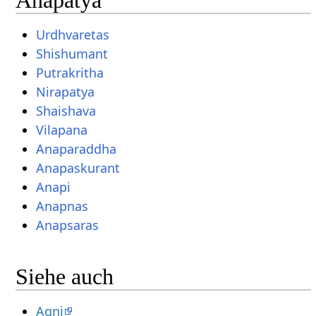
Urdhvaretas
Shishumant
Putrakritha
Nirapatya
Shaishava
Vilapana
Anaparaddha
Anapaskurant
Anapi
Anapnas
Anapsaras
Siehe auch
Agni