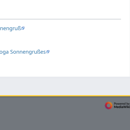
onnengruß
 Yoga Sonnengrußes