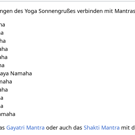
ngen des Yoga Sonnengrußes verbinden mit Mantras
ha
ha
ha
aha
aha
ha
haya Namaha
maha
aha
ha
ha
amaha
das
Gayatri
Mantra
oder auch das
Shakti Mantra
mit d