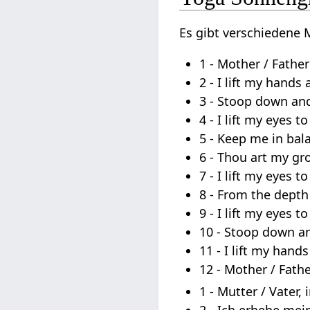
Es gibt verschiedene 
1 - Mother / Father
2 - I lift my hands
3 - Stoop down an
4 - I lift my eyes t
5 - Keep me in bal
6 - Thou art my g
7 - I lift my eyes t
8 - From the depth 
9 - I lift my eyes t
10 - Stoop down a
11 - I lift my han
12 - Mother / Fathe
1 - Mutter / Vater, 