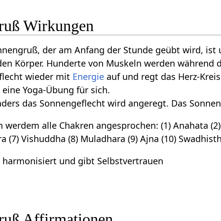
ruß Wirkungen
nnengruß, der am Anfang der Stunde geübt wird, ist u
en Körper. Hunderte von Muskeln werden während d
flecht wieder mit
Energie
auf und regt das Herz-Krei
n eine Yoga-Übung für sich.
nders das Sonnengeflecht wird angeregt. Das Sonneng
werdem alle Chakren angesprochen: (1) Anahata (2) 
a (7) Vishuddha (8) Muladhara (9) Ajna (10) Swadhist
 harmonisiert und gibt Selbstvertrauen
uß Affirmationen