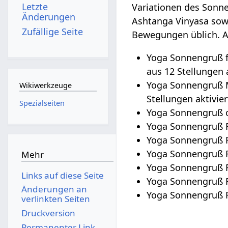
Letzte
Variationen des Sonn
Änderungen
Ashtanga Vinyasa sow
Zufällige Seite
Bewegungen üblich. A
Yoga Sonnengruß 
aus 12 Stellungen a
Yoga Sonnengruß M
Wikiwerkzeuge
Stellungen aktivier
Spezialseiten
Yoga Sonnengruß 
Yoga Sonnengruß Fo
Yoga Sonnengruß Fo
Yoga Sonnengruß Fo
Mehr
Yoga Sonnengruß F
Links auf diese Seite
Yoga Sonnengruß Fo
Änderungen an
Yoga Sonnengruß F
verlinkten Seiten
Druckversion
Permanenter Link