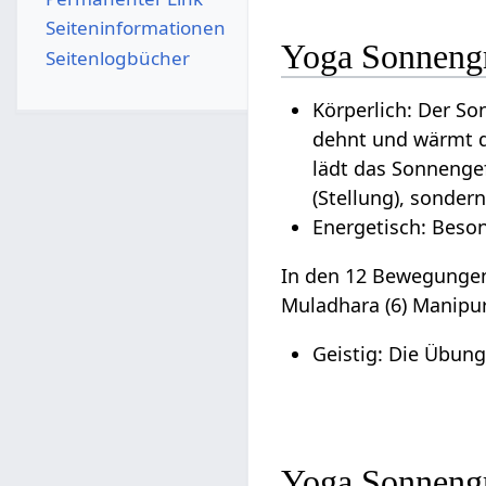
Seiten­­informationen
Yoga Sonneng
Seitenlogbücher
Körperlich: Der So
dehnt und wärmt d
lädt das Sonnenge
(Stellung), sonder
Energetisch: Beso
In den 12 Bewegungen 
Muladhara (6) Manipur
Geistig: Die Übung
Yoga Sonnengr