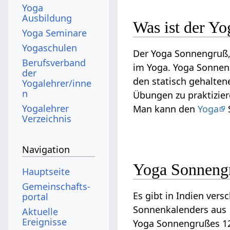
Yoga
Ausbildung
Was ist der Y
Yoga Seminare
Yogaschulen
Der Yoga Sonnengruß
Berufsverband
im Yoga. Yoga Sonnen
der
den statisch gehalte
Yogalehrer/inne
n
Übungen zu praktizie
Yogalehrer
Man kann den
Yoga
Verzeichnis
Navigation
Yoga Sonnengr
Hauptseite
Gemeinschafts­
Es gibt in Indien ver
portal
Sonnenkalenders aus 1
Aktuelle
Ereignisse
Yoga Sonnengrußes 12 