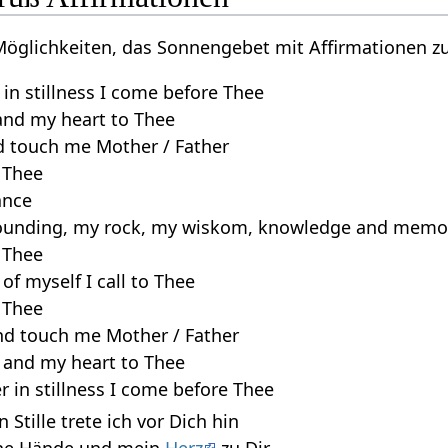
Möglichkeiten, das Sonnengebet mit Affirmationen zu
 in stillness I come before Thee
 and my heart to Thee
d touch me Mother / Father
o Thee
ance
rounding, my rock, my wiskom, knowledge and memo
o Thee
of myself I call to Thee
o Thee
nd touch me Mother / Father
ds and my heart to Thee
r in stillness I come before Thee
in Stille trete ich vor Dich hin