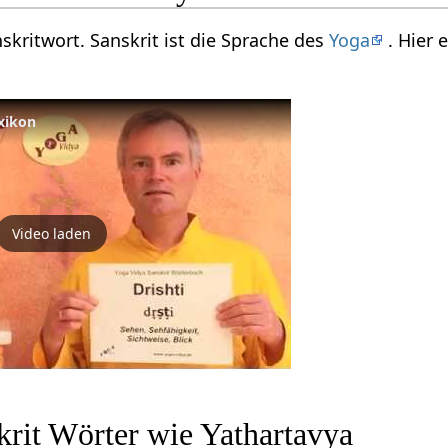
nskritwort. Sanskrit ist die Sprache des
Yoga
. Hier 
exikon
Video laden
krit Wörter wie Yathartavya