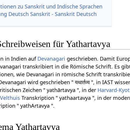
tionen zu Sanskrit und Indische Sprachen
g Deutsch Sanskrit - Sanskrit Deutsch
Schreibweisen für Yathartavya
n in Indien auf
Devanagari
geschrieben. Damit Euro
anagari transkribiert in die Römische Schrift. Es gib
onen, wie Devanagari in römische Schrift transkribi
evanagari wird geschrieben " यथार्तव्य ", in IAST wisse
ritischen Zeichen " yathārtavya ", in der
Harvard-Kyo
r
Velthuis
Transkription " yathaartavya ", in der mode
iption " yathArtavya ".
ema Yathartavya