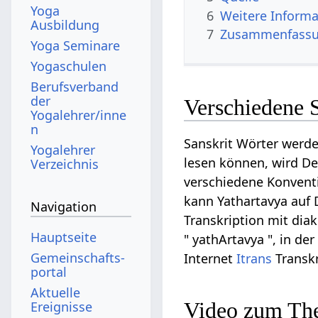
Yoga
6
Weitere Informa
Ausbildung
7
Zusammenfassun
Yoga Seminare
Yogaschulen
Berufsverband
der
Verschiedene 
Yogalehrer/inne
n
Sanskrit Wörter werde
Yogalehrer
lesen können, wird Dev
Verzeichnis
verschiedene Konventi
kann Yathartavya auf D
Navigation
Transkription mit diak
Hauptseite
" yathArtavya ", in de
Gemeinschafts­
Internet
Itrans
Transkr
portal
Aktuelle
Video zum Th
Ereignisse