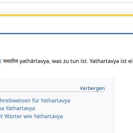
t
यथार्तव्य yathārtavya, was zu tun ist. Yathartavya ist
hreibweisen für Yathartavya
a Yathartavya
it Wörter wie Yathartavya