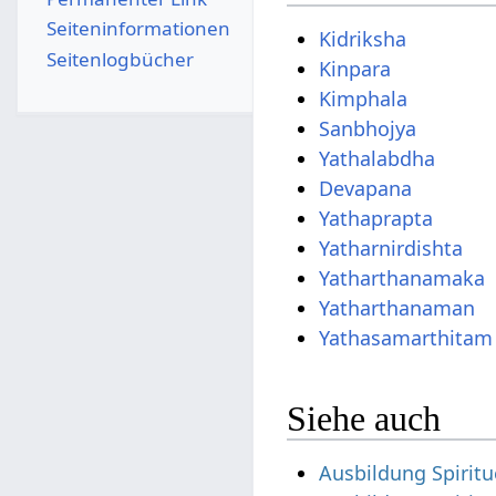
Seiten­­informationen
Kidriksha
Seitenlogbücher
Kinpara
Kimphala
Sanbhojya
Yathalabdha
Devapana
Yathaprapta
Yatharnirdishta
Yatharthanamaka
Yatharthanaman
Yathasamarthitam
Siehe auch
Ausbildung Spirit