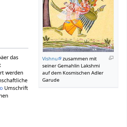
päer das
Vishnu
zusammen mit
t
seiner Gemahlin Lakshmi
ert werden
auf dem Kosmischen Adler
Garude
nschaftliche
to
Umschrift
rnen