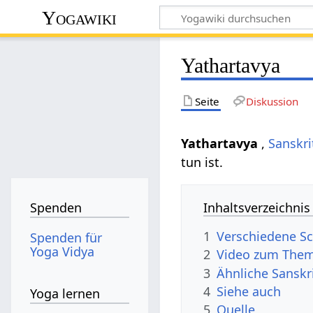
Yogawiki
Yathartavya
Seite
Diskussion
Yathartavya
,
Sanskri
tun ist.
Inhaltsverzeichnis
Spenden
1
Verschiedene Sc
Spenden für
Yoga Vidya
2
Video zum Them
3
Ähnliche Sanskr
4
Siehe auch
Yoga lernen
5
Quelle