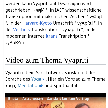
werden kann Vyapriti auf Devanagari wird
geschrieben " व्यापृति ", in IAST wissenschaftliche
Transkription mit diakritischen Zeichen " vyāpṛti
", in der
Harvard-Kyoto
Umschrift " vyApRti ", in
der
Velthuis
Transkription " vyaap.rti ", in der
modernen Internet
Itrans
Transkription "
vyApR^iti ".
Video zum Thema Vyapriti
Vyapriti ist ein Sanskritwort. Sanskrit ist die
Sprache des
Yoga
. Hier ein Vortrag zum Thema
Yoga,
Meditation
und Spiritualität
Bhuta -- Astralwesen -- Sanskrit Lexikon Vortrag