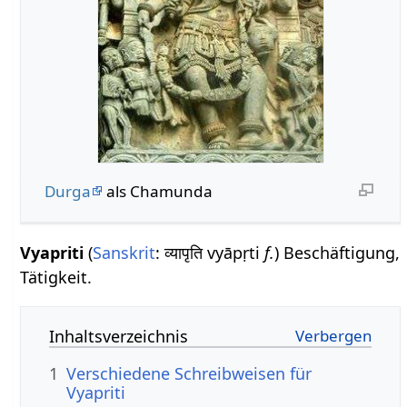
Durga
als Chamunda
Vyapriti
(
Sanskrit
: व्यापृति vyāpṛti
f.
) Beschäftigung,
Tätigkeit.
Inhaltsverzeichnis
1
Verschiedene Schreibweisen für
Vyapriti