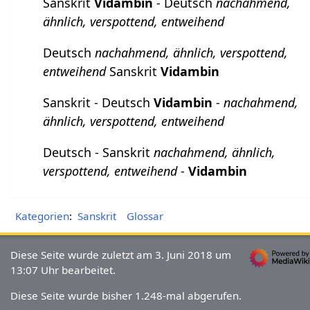
Sanskrit
Vidambin
- Deutsch
nachahmend,
ähnlich, verspottend, entweihend
Deutsch
nachahmend, ähnlich, verspottend,
entweihend
Sanskrit
Vidambin
Sanskrit - Deutsch
Vidambin
-
nachahmend,
ähnlich, verspottend, entweihend
Deutsch - Sanskrit
nachahmend, ähnlich,
verspottend, entweihend
-
Vidambin
Kategorien
:
Sanskrit
Glossar
Diese Seite wurde zuletzt am 3. Juni 2018 um
13:07 Uhr bearbeitet.
Diese Seite wurde bisher 1.248-mal abgerufen.