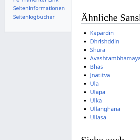
Seiten­­informationen
Ähnliche Sans
Seitenlogbücher
Kapardin
Dhrishddin
Shura
Avashtambhamay
Bhas
Jnatitva
Ula
Ulapa
Ulka
Ullanghana
Ullasa
Siehe auch