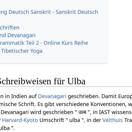
g Deutsch Sanskrit - Sanskrit Deutsch
chriften
und Devanagari
rammatik Teil 2 - Online Kurs Reihe
 Tibetischer Yoga
Schreibweisen für Ulba
n in Indien auf
Devanagari
geschrieben. Damit Europ
ömische Schrift. Es gibt verschiedene Konventionen, w
evanagari wird geschrieben " उल्ब ", in IAST wissens
r
Harvard-Kyoto
Umschrift " ulba ", in der
Velthuis
Tra
ulba ".