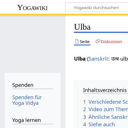
Yogawiki
Ulba
Seite
Diskussion
Ulba
(
Sanskrit
: उल्ब u
Spenden
Inhaltsverzeichnis
Spenden für
1
Verschiedene Sc
Yoga Vidya
2
Video zum Them
3
Ähnliche Sanskr
Yoga lernen
4
Siehe auch