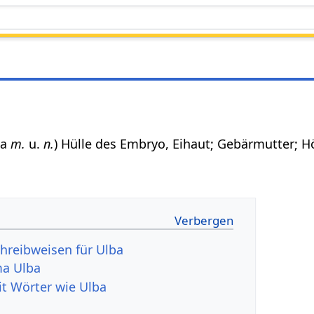
lba
m.
u.
n.
) Hülle des Embryo, Eihaut; Gebärmutter; H
hreibweisen für Ulba
a Ulba
it Wörter wie Ulba