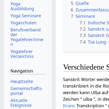
5
Quelle
Yoga
Ausbildung
6
Zusammenfassun
Yoga Seminare
7
Seminare
7.1
Indische S
Yogaschulen
7.2
Sanskrit 
Berufsverband
der
7.3
Sanskrit G
Yogalehrer/inne
7.4
Tsa Lung -
n
Yogalehrer
Verzeichnis
Verschiedene 
Navigation
Sanskrit Wörter werde
Hauptseite
transkribiert in die R
Gemeinschafts­
werden kann Ulba auf D
portal
Zeichen " ulba ", in de
Aktuelle
Ereignisse
Itrans
Transkription " 