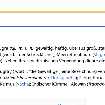
र ugra
adj.
,
m.
u.
n.
) gewaltig, heftig, überaus groß, st
 (wörtl.: "der Schreckliche"); Meerrettichbaum (
Shigr
a
). Neben ihrer medizinischen Verwendung diente dies
ा ugrā
f.
) wörtl.: "die Gewaltige"; eine Bezeichnung ve
t (
Artemisia sternutatoria
,
Ugragandha
); Echter Koria
 Kalmus (
Vacha
); Indischer Kümmel, Ajowan (
Trachys