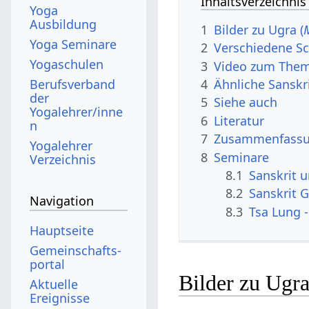
Inhaltsverzeichnis
Yoga
Ausbildung
1
Bilder zu Ugra (
Yoga Seminare
2
Verschiedene Sc
Yogaschulen
3
Video zum The
Berufsverband
4
Ähnliche Sanskr
der
5
Siehe auch
Yogalehrer/inne
6
Literatur
n
7
Zusammenfassun
Yogalehrer
8
Seminare
Verzeichnis
8.1
Sanskrit 
8.2
Sanskrit G
Navigation
8.3
Tsa Lung -
Hauptseite
Gemeinschafts­
portal
Bilder zu Ugra
Aktuelle
Ereignisse