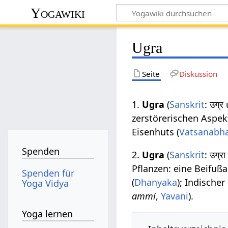
Yogawiki
Ugra
Seite
Diskussion
1.
Ugra
(
Sanskrit
: उग्
zerstörerischen Aspekt
Eisenhuts (
Vatsanabh
Spenden
2.
Ugra
(
Sanskrit
: उग्र
Pflanzen: eine Beifußar
Spenden für
(
Dhanyaka
); Indischer
Yoga Vidya
ammi
,
Yavani
).
Yoga lernen