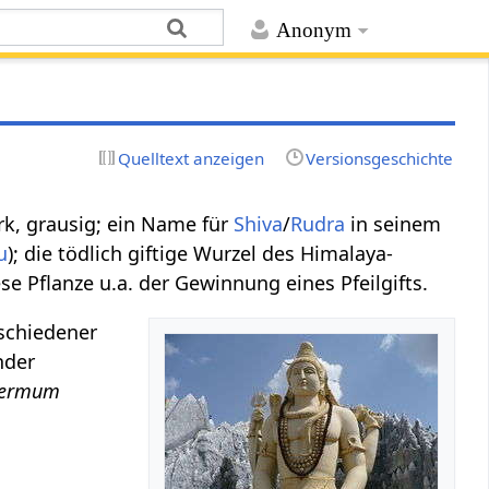
Anonym
Quelltext anzeigen
Versionsgeschichte
ark, grausig; ein Name für
Shiva
/
Rudra
in seinem
u
); die tödlich giftige Wurzel des Himalaya-
e Pflanze u.a. der Gewinnung eines Pfeilgifts.
rschiedener
nder
permum