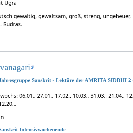
it Ugra
tsch gewaltig, gewaltsam, groß, streng, ungeheuer, g
. Rudras.
evanagari
7 Jahresgruppe Sanskrit - Lektüre der AMRITA SIDDHI 2 -
chs: 06.01., 27.01., 17.02., 10.03., 31.03., 21.04., 12.0
.12.20…
hn
 Sanskrit Intensivwochenende