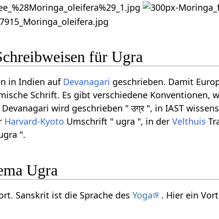
Schreibweisen für Ugra
n in Indien auf
Devanagari
geschrieben. Damit Europ
ömische Schrift. Es gibt verschiedene Konventionen, w
evanagari wird geschrieben " उग्र ", in IAST wissens
er
Harvard-Kyoto
Umschrift " ugra ", in der
Velthuis
Tra
ugra ".
ema Ugra
ort. Sanskrit ist die Sprache des
Yoga
. Hier ein Vo