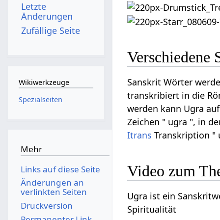
Letzte
Änderungen
Zufällige Seite
Verschiedene 
Sanskrit Wörter werde
Wikiwerkzeuge
transkribiert in die R
Spezialseiten
werden kann Ugra auf D
Zeichen " ugra ", in d
Itrans
Transkription " 
Mehr
Video zum Th
Links auf diese Seite
Änderungen an
verlinkten Seiten
Ugra ist ein Sanskritw
Druckversion
Spiritualität
Permanenter Link