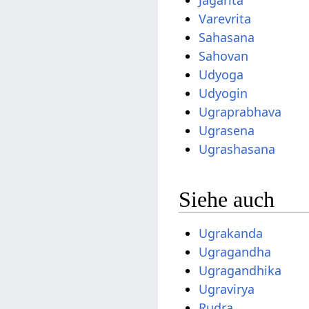
Jagarita
Varevrita
Sahasana
Sahovan
Udyoga
Udyogin
Ugraprabhava
Ugrasena
Ugrashasana
Siehe auch
Ugrakanda
Ugragandha
Ugragandhika
Ugravirya
Rudra